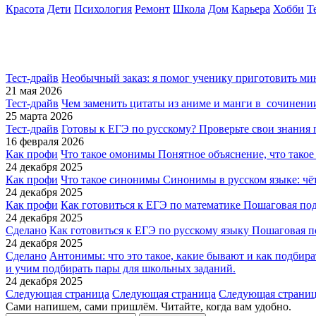
Красота
Дети
Психология
Ремонт
Школа
Дом
Карьера
Хобби
Т
Тест-драйв
Необычный заказ: я помог ученику приготовить м
21 мая 2026
Тест-драйв
Чем заменить цитаты из аниме и манги в сочинен
25 марта 2026
Тест-драйв
Готовы к ЕГЭ по русскому?
Проверьте свои знания 
16 февраля 2026
Как профи
Что такое омонимы
Понятное объяснение, что тако
24 декабря 2025
Как профи
Что такое синонимы
Синонимы в русском языке: чёт
24 декабря 2025
Как профи
Как готовиться к ЕГЭ по математике
Пошаговая подг
24 декабря 2025
Сделано
Как готовиться к ЕГЭ по русскому языку
Пошаговая по
24 декабря 2025
Сделано
Антонимы: что это такое, какие бывают и как подбир
и учим подбирать пары для школьных заданий.
24 декабря 2025
Следующая страница
Следующая страница
Следующая страни
Сами напишем, сами пришлём. Читайте, когда вам удобно.