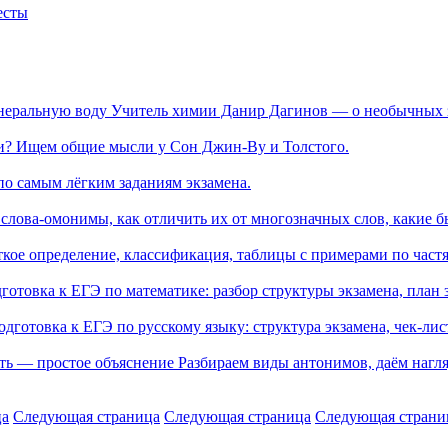
есты
инеральную воду
Учитель химии Данир Дагинов — о необычных з
ии?
Ищем общие мысли у Сон Джин-Ву и Толстого.
по самым лёгким заданиям экзамена.
е слова‑омонимы, как отличить их от многозначных слов, какие
кое определение, классификация, таблицы с примерами по частя
отовка к ЕГЭ по математике: разбор структуры экзамена, план з
дготовка к ЕГЭ по русскому языку: структура экзамена, чек‑лист
ать — простое объяснение
Разбираем виды антонимов, даём нагл
ца
Следующая страница
Следующая страница
Следующая страни