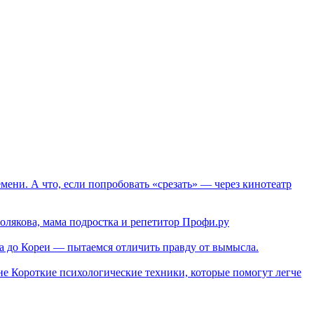
мени. А что, если попробовать «срезать» — через кинотеатр
олякова, мама подростка и репетитор Профи.ру
 до Кореи — пытаемся отличить правду от вымысла.
ене
Короткие психологические техники, которые помогут легче