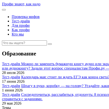
Профи знают, как надо
Проверка мифов
Тест-драйв
Для профи
Как профи
Кто мы
Образование
Тест-драйв
Можно ли заменить бумажную книгу аудио или эк
или аудиокнигу? Задали этот вопрос специалистам Профи.ру
28 июля 2026
Тест-драйв
Календарь мая: стоит ли ждать ЕГЭ как конца света
17 июня 2026
Тест-драйв
Шпагу в руки, коробку — на голову? Угадайте, каки
1 июня 2026
Тест-драйв
Сосредоточиться, расслабиться, отдохнуть: 8 псих
справиться с заданиями.
29 мая 2026
Темы