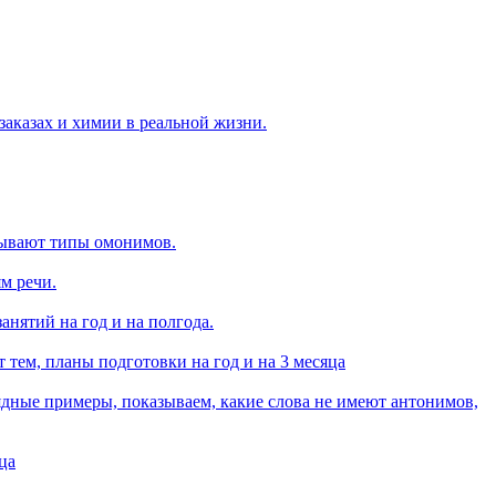
аказах и химии в реальной жизни.
 бывают типы омонимов.
м речи.
анятий на год и на полгода.
 тем, планы подготовки на год и на 3 месяца
ядные примеры, показываем, какие слова не имеют антонимов,
ца