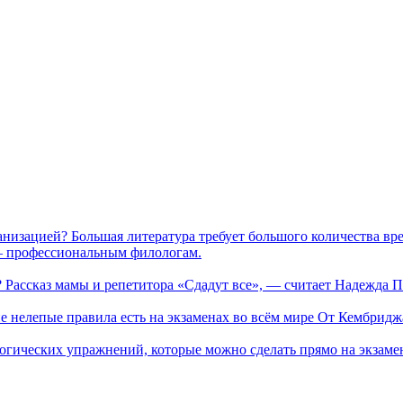
ранизацией?
Большая литература требует большого количества вре
 — профессиональным филологам.
? Рассказ мамы и репетитора
«Сдадут все», — считает Надежда П
е нелепые правила есть на экзаменах во всём мире
От Кембриджа
ологических упражнений, которые можно сделать прямо на экзам