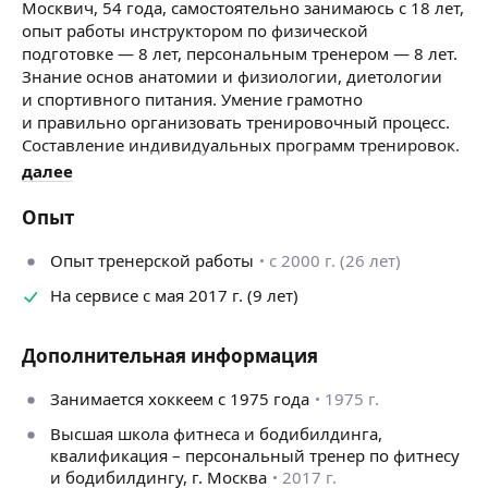
Москвич, 54 года, самостоятельно занимаюсь с 18 лет,
опыт работы инструктором по физической
подготовке — 8 лет, персональным тренером — 8 лет.
Знание основ анатомии и физиологии, диетологии
и спортивного питания. Умение грамотно
и правильно организовать тренировочный процесс.
Составление индивидуальных программ тренировок.
Реабилитация при проблемах с позвоночником
далее
и суставами. Восстановление при заболеваниях
сердечно-сосудистой системы. Работа с любой
Опыт
возрастной категорией. Подготовка к сдаче ГТО.
Опыт тренерской работы
с 2000 г. (26 лет)
На сервисе с мая 2017 г. (9 лет)
Дополнительная информация
Занимается хоккеем с 1975 года
1975 г.
Высшая школа фитнеса и бодибилдинга,
квалификация – персональный тренер по фитнесу
и бодибилдингу, г. Москва
2017 г.