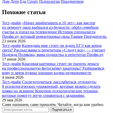
Дом
Дети
Еда
Спорт
Психология
Праздничное
Похожие статьи
Тест-драйв
«Начал зарабатывать в 10 лет»: как мастер
по ремонту окон выбрался из бедности, обрёл семейное
счастье и попал на телевидение
История специалиста
Профи.ру, который ремонтировал окна Тамаре Гвердцители.
23 июня 2026
Тест-драйв
Календарь мая: стоит ли ждать ЕГЭ как конца
света? Рассказ мамы и репетитора
«Сдадут все», — считает
Надежда Полякова, мама подростка и репетитор Профи.ру
17 июня 2026
Тест-драйв
Красивая картинка: стоит ли тратить деньги
на профессиональную фотосъёмку квартиры?
Разбираемся,
кому и зачем нужны хорошие кадры недвижимости
4 июня 2026
Тест-драйв
Сосредоточиться, расслабиться, отдохнуть:
8 психологических упражнений, которые можно сделать
прямо на экзамене
Короткие психологические техники,
которые помогут легче справиться с заданиями.
29 мая 2026
Сами напишем, сами пришлём. Читайте, когда вам удобно.
Подписаться