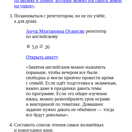
по физике и химии, которые можно поставить зимой
на улице»
.
Позаниматься с репетитором, но не по учёбе,
а для души.
Ануш Мхитаровна Оганесян
репетитор
по английскому
5,0
26
Открыть анкету
«Занятия английским можно назначить
пораньше, чтобы вечером все были
свободны и могли приятно провести время
с семьёй. Если идёт подготовка к экзаменам,
важно даже в праздники давать темы
по программе. Если это общее изучение
языка, можно разнообразить урок играми
и викториной по тематике. Домашнее
задание нужно давать не объёмное — тогда
все будут довольны».
Составить список чтения самых волшебных
и новогодних книг.