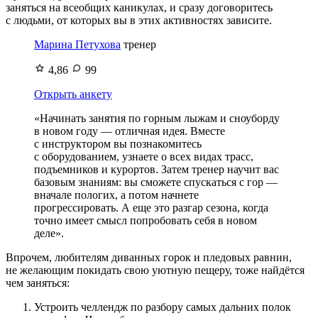
заняться на всеобщих каникулах, и сразу договоритесь
с людьми, от которых вы в этих активностях зависите.
Марина Петухова
тренер
4,86
99
Открыть анкету
«Начинать занятия по горным лыжам и сноуборду
в новом году — отличная идея. Вместе
с инструктором вы познакомитесь
с оборудованием, узнаете о всех видах трасс,
подъемников и курортов. Затем тренер научит вас
базовым знаниям: вы сможете спускаться с гор —
вначале пологих, а потом начнете
прогрессировать. А еще это разгар сезона, когда
точно имеет смысл попробовать себя в новом
деле».
Впрочем, любителям диванных горок и пледовых равнин,
не желающим покидать свою уютную пещеру, тоже найдётся
чем заняться:
Устроить челлендж по разбору самых дальних полок