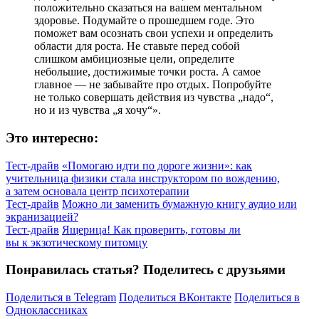
положительно сказаться на вашем ментальном
здоровье. Подумайте о прошедшем годе. Это
поможет вам осознать свои успехи и определить
области для роста. Не ставьте перед собой
слишком амбициозные цели, определите
небольшие, достижимые точки роста. А самое
главное — не забывайте про отдых. Попробуйте
не только совершать действия из чувства „надо“,
но и из чувства „я хочу“».
Это интересно:
Тест-драйв
«Помогаю идти по дороге жизни»: как
учительница физики стала инструктором по вождению,
а затем основала центр психотерапии
Тест-драйв
Можно ли заменить бумажную книгу аудио или
экранизацией?
Тест-драйв
Ящерица! Как проверить, готовы ли
вы к экзотическому питомцу
Понравилась статья? Поделитесь с друзьями
Поделиться в Telegram
Поделиться ВКонтакте
Поделиться в
Одноклассниках