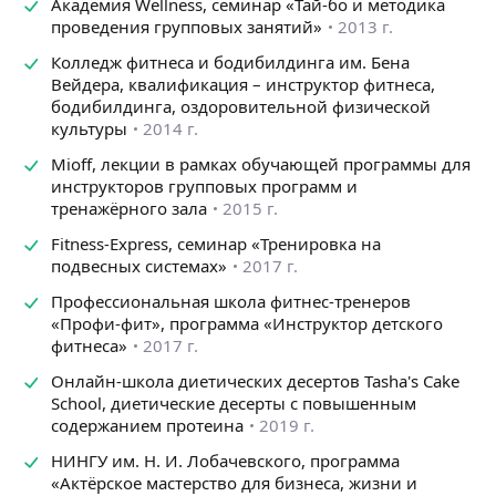
-в студии/зале (на условиях аренды)
Академия Wellness, семинар «Тай-бо и методика
проведения групповых занятий»
2013 г.
-на улице
-дистанционно (skype, whats up)
Колледж фитнеса и бодибилдинга им. Бена
Вейдера, квалификация – инструктор фитнеса,
бодибилдинга, оздоровительной физической
культуры
2014 г.
Mioff, лекции в рамках обучающей программы для
инструкторов групповых программ и
тренажёрного зала
2015 г.
Fitness-Express, семинар «Тренировка на
подвесных системах»
2017 г.
Профессиональная школа фитнес-тренеров
«Профи-фит», программа «Инструктор детского
фитнеса»
2017 г.
Онлайн-школа диетических десертов Tasha's Cake
School, диетические десерты с повышенным
содержанием протеина
2019 г.
НИНГУ им. Н. И. Лобачевского, программа
«Актёрское мастерство для бизнеса, жизни и