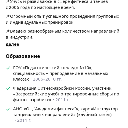
📌Учусь и развиваюсь в сфере фитнеса и танцев
с 2006 года по настоящее время.
📌Огромный опыт успешного проведения групповых
и индивидуальных тренировок.
📌Владею разнообразным количеством направлений
в индустрии.
далее
📌Использую комплексный подход в тренировках
с подопечными.
Образование
Привет!)
Меня зовут Анастасия и Я провожу тренировки
ГОУ «Педагогический колледж №10»,
по следующим направлениям:
специальность – преподавание в начальных
классах
2006–2010 гг.
Силовой фитнес, кардиотренировки, танцевальные
занятия, функциональный тренинг, интервальный
Федерация фитнес-аэробики России, участник
тренинг, пилатес, стретчинг, здоровая спина, TRX.
«Всероссийские учебно-тренировочные сборы по
фитнес-аэробике»
2011 г.
Формат
: персональные тренировки, групповые
занятия, мини-группы.
АНО «ОЦ "Академия фитнеса"», курс «Инструктор
танцевальных направлений» (клубный танец)
Место
:
2011 г.
-на Вашей территории