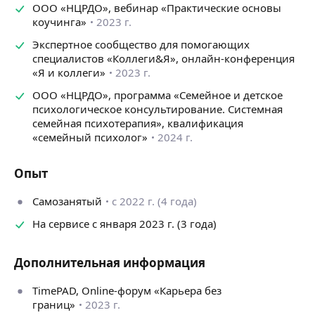
для РОДИТЕЛЕЙ ПОДРОСТКОВ и СТАРШЕКЛАССНИКОВ
ООО «НЦРДО», вебинар «Практические основы
коучинга»
2023 г.
КАКОЙ РЕЗУЛЬТАТ ВАС ЖДЁТ 🚀
Экспертное сообщество для помогающих
✔️ План «А»: в какой ВУЗ/Колледж поступать, карта
специалистов «Коллеги&Я», онлайн-конференция
ВУЗов (платные/бесплатные, местоположение
«Я и коллеги»
2023 г.
и рейтинг);
‌✔️ План «Б»: действия в случае провала экзамена,
ООО «НЦРДО», программа «Семейное и детское
недобора баллов;
психологическое консультирование. Системная
‌‌‌‌✔️ ЭКОНОМИЯ ваших ДЕНЕГ и НЕРВОВ;
семейная психотерапия», квалификация
‌✔️ диагностика подростка основанная на личностных
«семейный психолог»
2024 г.
особенностях с учётом его ведущих мотивов,
потребностей, желаний и интересов;
Опыт
‌✔️ профессия, подобрана с учетом всех пожеланий
родителей и подростка, знакомство с атласом новых
Самозанятый
с 2022 г. (4 года)
профессий;
‌✔️ мотивация к учёбе и понимание в реализации
На сервисе с января 2023 г. (3 года)
профессии;
‌✔️ ‌выбор предметов для экзамена ОГЭ / ЕГЭ;
Дополнительная информация
‌‌✔️ итоговое письменное заключение.
Всё строго конфиденциально.
TimePAD, Online-форум «Карьера без
границ»
2023 г.
Бонус, поддержка клиентов течение 3 месяцев.