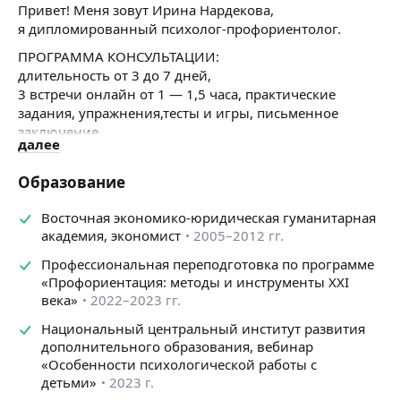
Привет! Меня зовут Ирина Нардекова,
я дипломированный психолог-профориентолог.
ПРОГРАММА КОНСУЛЬТАЦИИ
:
‌длительность от 3 до 7 дней,
‌3 встречи онлайн от 1 — 1,5 часа, практические
задания, упражнения,‌тесты и игры, письменное
заключение.
далее
КАКОЙ РЕЗУЛЬТАТ ВАС ЖДЁТ🚀
Образование
‌✔️ ИНДИВИДУАЛЬНЫЙ ПОШАГОВЫЙ ПЛАН
с расстановкой приоритетов к реализации
Восточная экономико-юридическая гуманитарная
в профессиях;
академия, экономист
2005–2012 гг.
‌✔️ диагностика интересов и склонностей
в профессиональном плане, определения типа
Профессиональная переподготовка по программе
личности, сферы деятельности;
«Профориентация: методы и инструменты ХХI
✔️ ресурсы, поддержка, знание, опыт, доход, условия
века»
2022–2023 гг.
труда всё будет учитываться в подборе;
Национальный центральный институт развития
✔️ рекомендация по сфере деятельности (2−3
дополнительного образования, вебинар
профессии);
«Особенности психологической работы с
✔️ итоговое письменное заключение.
детьми»
2023 г.