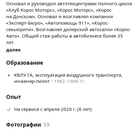
Основал и руководил автотехцентрами полного цикла
«Клуб Корос Моторс», «Корос Моторс», «Корос
на Донском». Основал и возглавлял компании
«Эксперт-Бюро», «Автопомощь 911», «Корос-
секьюрити». Возглавлял дилерский автосалон «Корос-
Авто». Общий стаж работы в автобизнесе более 35
лет.
далее
L-garage — небольшой автосервис полного цикла.
Автосервис располагает необходимым набором
Образование
оборудования и инструмента для слесарного
и кузовного ремонта, в том числе, итальянским
КВЛУ ГА, эксплуатация воздушного транспорта,
стапелем «Miniitalbench» и итальянской покрасочной
инженер-пилот
1982–1986 гг.
камерой «Saiko». Выполняют ремонт опытные мастера
имеющие значительный опыт работы на дилерских
Опыт
станциях. Владеем PDR технологиями (удаление
вмятин без покраски). Работу выполняем качественно,
На сервисе с апреля 2020 г. (6 лет)
даём гарантию.
Фотографии
59