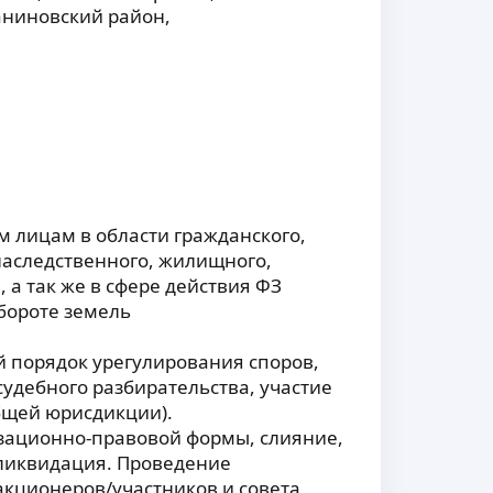
ниновский район,
 лицам в области гражданского,
наследственного, жилищного,
 а так же в сфере действия ФЗ
бороте земель
й порядок урегулирования споров,
удебного разбирательства, участие
бщей юрисдикции).
зационно-правовой формы, слияние,
 ликвидация. Проведение
кционеров/участников и совета