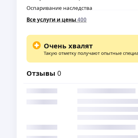
Оспаривание наследства
Все услуги и цены
400
Очень хвалят
Такую отметку получают опытные специ
Отзывы
0