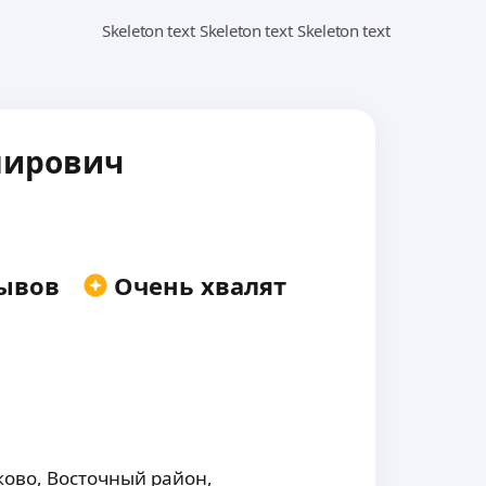
мирович
ывов
Очень хвалят
ково,
Восточный район,