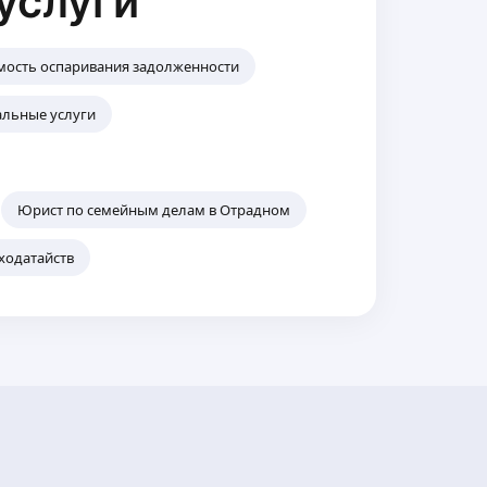
услуги
мость оспаривания задолженности
альные услуги
Юрист по семейным делам в Отрадном
ходатайств