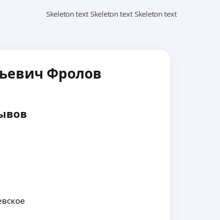
ьевич Фролов
ывов
евское