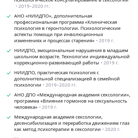
• вагинизм;
2019–2020 гг.
• тревога перед интимной близостью, страх
сексуальной неудачи;
АНО «НИИДПО», дополнительная
• сексуальное отвращение;
профессиональная программа «Клиническая
• навязчивые сексуальные мысли и фантазии;
психология в геронтологии. Психологические
• дезадаптивная мастурбация и сексуальное
аспекты помощи при инволюционных
компульсивное поведение;
изменениях и процессах старения»
2019 г.
• переживания после сексуального насилия;
НИИДПО, эмоциональные нарушения в младшем
• внутренние конфликты, связанные
школьном возрасте. Технологии индивидуальной
с сексуальностью;
коррекционно-развивающей работы
2019 г.
• вопросы сексуальной идентичности и сексуальной
ориентации;
НИИДПО, практическая психология с
• формирование здорового отношения к собственной
дополнительной специализацией в семейной
сексуальности;
психологии
2019–2020 гг.
• начало половой жизни;
АНО ДПО «Международная академия сексологии»,
• сексуальное просвещение и вопросы полового
программа «Влияние гормонов на сексуальность
воспитания детей.
человека»
2019 г.
Также я работаю с семейными и партнерскими
Международная академия сексологии,
отношениями:
десенсибилизация и переработка движением глаз
как метод психотерапии в сексологии
2020 г.
• сложности в общении между партнерами;
• конфликты, ревность, измены;