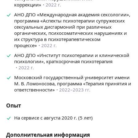
коррекции»
2022 г.
• восстановить чувство безопасности и доверия
в отношениях;
АНО ДПО «Международная академия сексологии»,
• развить навыки конструктивного решения
программа «Аспекты психотерапии супружеских
конфликтов;
сексуальных дисгармоний при различных
• повысить удовлетворенность интимной и семейной
органических, психосоматических нарушениях и
жизнью.
их структура в психотерапевтическом
процессе»
2022 г.
Моя задача — создать безопасное, уважительное
и конфиденциальное пространство, где можно
АНО ДПО «Институт психотерапии и клинической
открыто говорить о самых деликатных вопросах без
психологии», краткосрочная психотерапия
осуждения.
2022 г.
Консультации проходят онлайн по видеосвязи.
Московский государственный университет имени
М. В. Ломоносова, программа «Терапия принятия и
Продолжительность встречи — около 60 минут.
ответственности»
2022–2023 гг.
Опыт
На сервисе с августа 2020 г. (5 лет)
Дополнительная информация