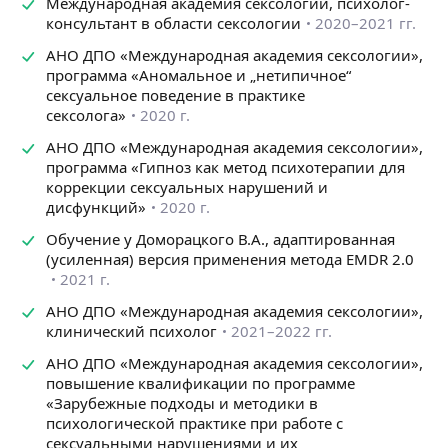
Международная академия сексологии, психолог-
• эмоциональное отдаление;
консультант в области сексологии
2020–2021 гг.
• сексуальная дисгармония в паре;
АНО ДПО «Международная академия сексологии»,
• несовпадение сексуальных потребностей
программа «Аномальное и „нетипичное“
и ожиданий;
сексуальное поведение в практике
• снижение эмоциональной и интимной близости;
сексолога»
2020 г.
• трудности в построении доверительных отношений.
АНО ДПО «Международная академия сексологии»,
Отдельное направление моей работы — помощь
программа «Гипноз как метод психотерапии для
людям, которые сталкиваются с тревожностью,
коррекции сексуальных нарушений и
сниженной самооценкой, чувством вины или стыда,
дисфункций»
2020 г.
негативными убеждениями о сексуальности,
чрезмерной самокритикой и страхом быть
Обучение у Доморацкого В.А., адаптированная
отвергнутыми.
(усиленная) версия применения метода EMDR 2.0
2021 г.
В ходе консультаций мы можем
АНО ДПО «Международная академия сексологии»,
• разобраться в причинах возникших трудностей;
клинический психолог
2021–2022 гг.
• снизить уровень тревоги и эмоционального
напряжения;
АНО ДПО «Международная академия сексологии»,
• изменить ограничивающие убеждения;
повышение квалификации по программе
• научиться лучше понимать свои чувства, желания
«Зарубежные подходы и методики в
и потребности;
психологической практике при работе с
• улучшить качество общения с партнером;
сексуальными нарушениями и их