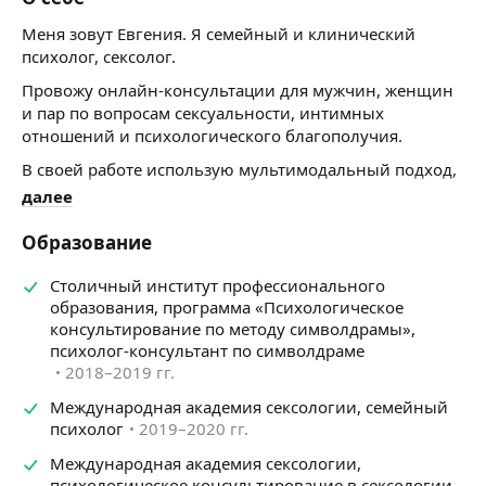
Меня зовут Евгения. Я семейный и клинический
психолог, сексолог.
Провожу онлайн-консультации для мужчин, женщин
и пар по вопросам сексуальности, интимных
отношений и психологического благополучия.
В своей работе использую мультимодальный подход,
сочетая современные психологические методы
далее
с учетом индивидуальных особенностей каждого
клиента. Каждая консультация строится с учетом
Образование
запроса, жизненной ситуации, личностных
особенностей и целей человека.
Столичный институт профессионального
образования, программа «Психологическое
С чем я работаю
консультирование по методу символдрамы»,
• снижение или отсутствие сексуального влечения;
психолог-консультант по символдраме
2018–2019 гг.
• нарушение эрекции;
• преждевременное или затрудненное
Международная академия сексологии, семейный
семяизвержение;
психолог
2019–2020 гг.
• отсутствие или снижение оргазма;
Международная академия сексологии,
• болезненность при половом контакте;
психологическое консультирование в сексологии