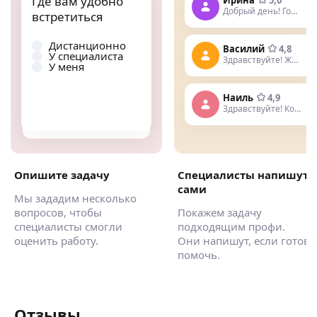
Где вам удобно
Добрый день! Готова помочь
Когда вам удобно
встретиться
встретиться
Дистанционно
Василий
4,8
У специалиста
Утром
Здравствуйте! Живу недалеко
У меня
Днем
Вечером
Наиль
4,9
Здравствуйте! Когда нужна услуга
Опишите задачу
Специалисты напишут
сами
Мы зададим несколько
вопросов, чтобы
Покажем задачу
специалисты смогли
подходящим профи.
оценить работу.
Они напишут, если готов
помочь.
Отзывы