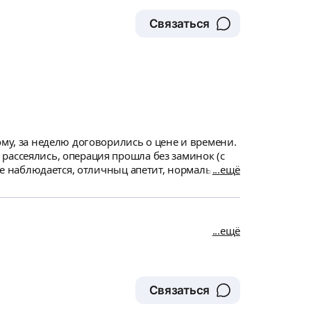
Связаться
ому, за неделю договорились о цене и времени.
рассеялись, операция прошла без заминок (с
 не наблюдается, отличныц апетит, нормальная
ещё
я реабилитации. КЛАСС!!! СПАСИБО!
ещё
Связаться