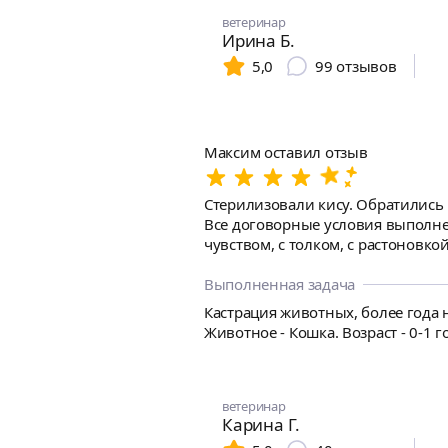
Воспитывался как ребенок - разре
ветеринар
Ирина Б.
5,0
99
отзывов
Максим оставил отзыв
Стерилизовали кису. Обратились 
Все договорные условия выполнен
чувством, с толком, с растоновко
подвижность, все как прогнозиро
Выполненная задача
Кастрация животных, более года н
Животное - Кошка. Возраст - 0-1 г
ветеринар
Карина Г.