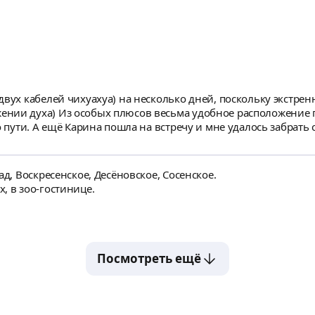
двух кабелей чихуахуа) на несколько дней, поскольку экстре
нии духа) Из особых плюсов весьма удобное расположение го
у по прилёте. Спасибо,
итомцев!
ад, Воскресенское, Десёновское, Сосенское.
, в зоо-гостинице.
Посмотреть ещё