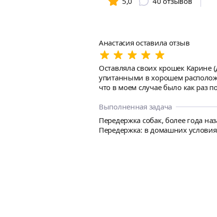
5,0
40
отзывов
Анастасия оставила отзыв
Оставляла своих крошек Карине (
упитанными в хорошем расположе
что в моем случае было как раз по пути. А ещё Карина пошла на встречу и мне удалось забрать собак среди ночи, сраз
что можно доверить Вам своих п
Выполненная задача
Передержка собак, более года наз
Передержка: в домашних условиях