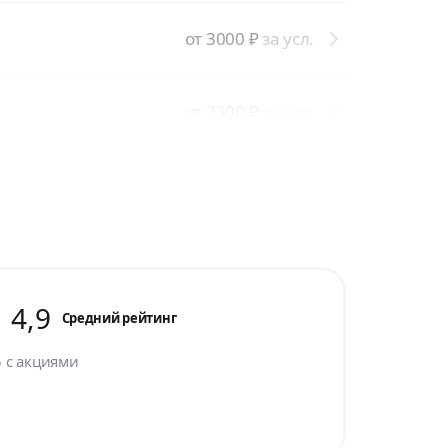
от 3000
₽
за усл.
от 2300
₽
за усл.
4,9
Cредний рейтинг
5
с акциями