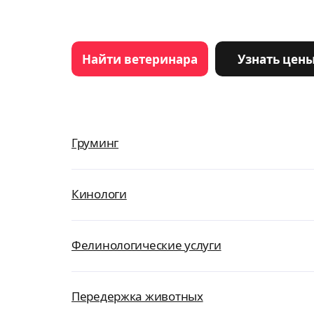
Найти ветеринара
Узнать цен
Груминг
Кинологи
Фелинологические услуги
Передержка животных