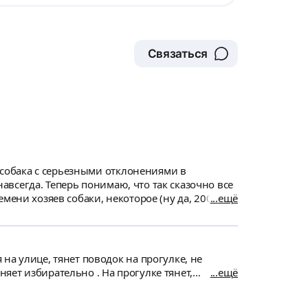
Связаться
а собака с серьезными отклонениями в
 сказочно все
мени хозяев собаки, некоторое (ну да, 200-300
ещё
я (подробности не раскрою, чтобы без
 как ее достичь. В общем, всем
.
на улице, тянет поводок на прогулке, не
лняет избирательно . На прогулке тянет,
ещё
я громких звуков. Размер собаки: средний.
ает крышу и он забывает, что неплохой.