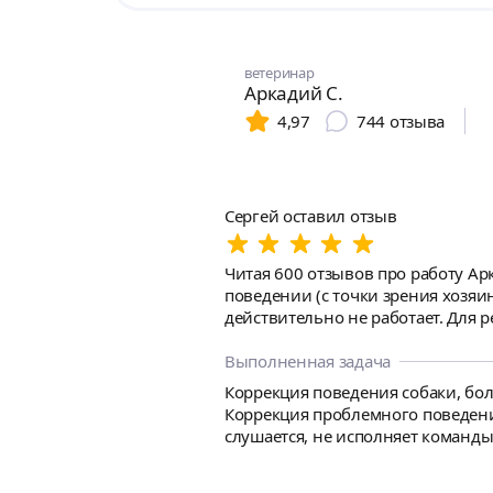
ветеринар
Аркадий С.
4,97
744
отзыва
Сергей оставил отзыв
Читая 600 отзывов про работу Ар
поведении (с точки зрения хозяина) и тут при
действительно не работает. Для 
повторов для закрепления каждого
спойлеров). Интересно, что поведение собаки к исходу 4 часов занятия изменилось в лучшую сторону реально и кардинально! Как и будущее
Выполненная задача
поведение хозяина (меня), надеюсь. 
Коррекция поведения собаки, боле
невоспитанным собакам и заинте
Коррекция проблемного поведения
слушается, не исполняет команды, 
бросается на все, что движется. У
Пожелания и особенности: В прин