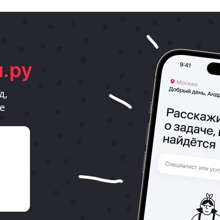
.ру
д,
е