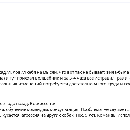
кадия, ловил себя на мысли, что вот так не бывает: жила-был
ехал волшебник и за 3-4 часа все исправил, раз и навсегда. Теперь понимаю, что так
реальных изменений потребуется достаточно много труда и вре
 запрета!!) терпение и упорство. Ну и плюс методика Аркади
По крайней мере, ошибки осознал, вижу цель и, видимо, представляю,
е года назад, Воскресенск.
ресованным людям такое занятие рекомендую. Оно того стоит
, обучение командам, консультация. Проблема: не слушается 
кусается, агрессия на других собак, Пес, 5 лет. Команды испо
бивает кошек . Дисциплина низкая ., собака агрессивна, боитс
ципе пес неплохой, но от внешних раздражителей у него срыв