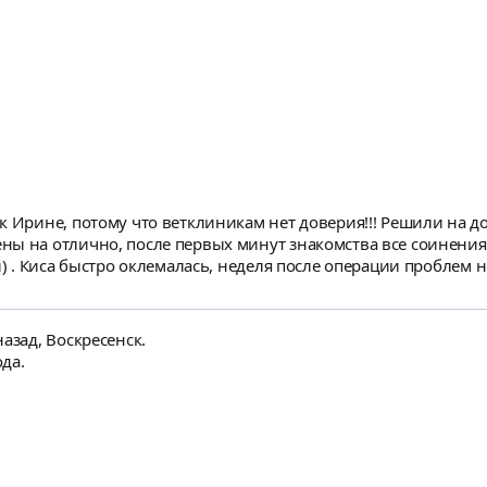
шали все.
к Ирине, потому что ветклиникам нет доверия!!! Решили на д
ы на отлично, после первых минут знакомства все соинения 
й) . Киса быстро оклемалась, неделя после операции проблем
вала Ирина, плюс сопровождение и консультации на все врем
азад, Воскресенск.
ода.