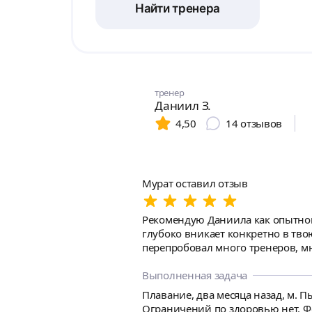
Найти тренера
тренер
Даниил З.
4,50
14
отзывов
Мурат оставил отзыв
Рекомендую Даниила как опытного
глубоко вникает конкретно в твою
перепробовал много тренеров, мно
находится в воде с обучаемым (э
Требовательный и без лишней бол
Выполненная задача
и стараться, чуда не бывает).
Плавание, два месяца назад, м. П
Ограничений по здоровью нет. Ф