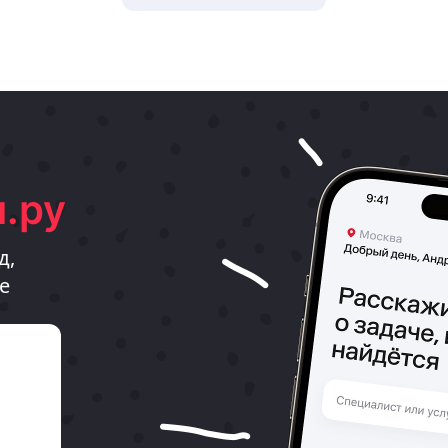
.ру
д,
е