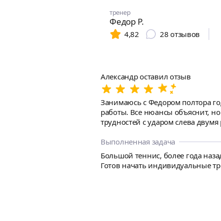
тренер
Федор Р.
4,82
28
отзывов
Александр оставил отзыв
Занимаюсь с Федором полтора год
работы. Все нюансы объяснит, но
трудностей с ударом слева двумя
месяц. Федор -- профессионал своего дела: 
не опоздал и не отменил треннир
Выполненная задача
анонсировались заранее -- пользо
Большой теннис, более года назад
Готов начать индивидуальные тре