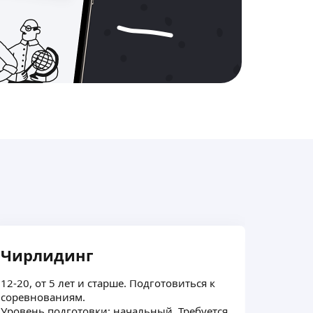
Чирлидинг
Бег
12-20, от 5 лет и старше. Подготовиться к
Тренер
соревнованиям.
конько
Уровень подготовки: начальный. Требуется