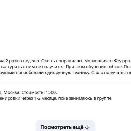
а 2 раза в неделю. Очень понравилась мотивация от Федора
 халтурить с ним не получится. При этом обучение гибкое. По
 руками попробовали одноручную технику. Стало получаться л
найдет подход к любителю и профессионалу покажет, куда расти. В заключение зам
овку за полтора года по своей инициативе. Отмены/перенос
вался несколько раз, без проблем.
, Москва. Стоимость: 1500.
нировки через 1-2 месяца, пока занимаюсь в группе.
Посмотреть ещё