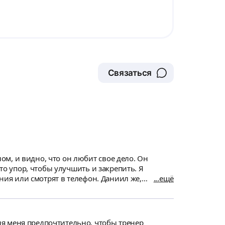
Связаться
 и видно, что он любит свое дело. Он
то упор, чтобы улучшить и закрепить. Я
ания или смотрят в телефон. Даниил же,
ещё
 полностью вовлечен в процесс тренировки.
нировки, то он вам поможет. Но надо работать
я меня предпочтительно, чтобы тренер