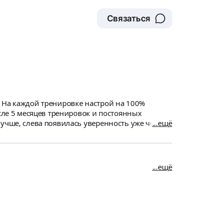
Связаться
. На каждой тренировке настрой на 100%
сле 5 месяцев тренировок и постоянных
учше, слева появилась уверенность уже через
ещё
ечу, что ни разу
ы по моей инициативе сразу обговорили, чтобы
ещё