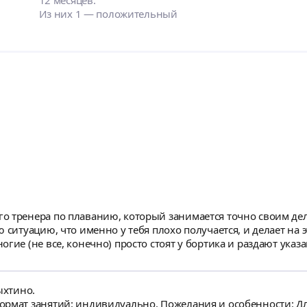
12 месяцев.
Из них 1 — положительный
 тренера по плаванию, который занимается точно своим делом,
 ситуацию, что именно у тебя плохо получается, и делает на э
гие (не все, конечно) просто стоят у бортика и раздают указ
то важно) и поправляет все ошибки, поддерживает и страхует,
товни, если вы хотите получить максимальную отдачу от тре
ыхтино.
ормат занятий: индивидуально. Пожелания и особенности: Дл