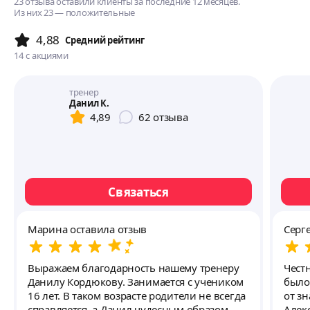
23 отзыва оставили клиенты за последние 12 месяцев.
Из них 23 — положительные
4,88
Cредний рейтинг
14
с акциями
тренер
Данил К.
4,89
62
отзыва
Связаться
Марина оставила отзыв
Серг
Выражаем благодарность нашему тренеру
Честн
Данилу Кордюкову. Занимается с учеником
было оп
16 лет. В таком возрасте родители не всегда
от з
справляется, а Данил чудесным образом
Алек