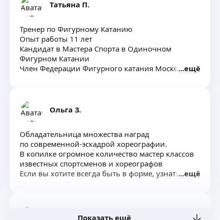
Поставлю технику взрослому и ребёнку
Татьяна П.
Тренер по Фигурному Катанию
Опыт работы 11 лет
Кандидат в Мастера Спорта в Одиночном
Фигурном Катании
Член Федерации Фигурного катания Московской
ещё
области
Судья одиночного фигурного катания, 2
категория
Ольга З.
Обладательница множества наград
по современной-эскадрой хореографии.
В копилке огромное количество мастер классов
известных спортсменов и хореографов
Если вы хотите всегда быть в форме, узнать
ещё
основы растяжки, но не хотите выходить
из дома
Пишите)
Татьяна Д.
Показать ещё