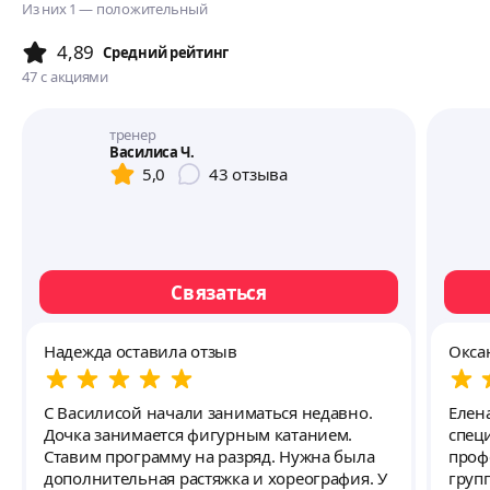
Из них 1 — положительный
4,89
Cредний рейтинг
47
с акциями
тренер
Василиса Ч.
5,0
43
отзыва
Связаться
Надежда оставила отзыв
Окса
С Василисой начали заниматься недавно.
Елена Ни
Дочка занимается фигурным катанием.
спец
Ставим программу на разряд. Нужна была
профе
дополнительная растяжка и хореография. У
груп