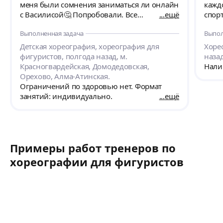
меня были сомнения заниматься ли онлайн
кажд
с Василисой🤔 Попробовали. Все
ещё
спор
получилось! Дочке занятие очень
напр
Выполненная задача
Выпол
понравилось. Все четко и понятно. С
те о
ребенком контакт найден! Занятие
очен
Детская хореография, хореография для
Хоре
продолжаем дальше. Василиса хороший и
фигуристов, полгода назад, м.
назад
грамотный тренер. Рекомендую!
Красногвардейская, Домодедовская,
Нали
Орехово, Алма-Атинская.
Ограничений по здоровью нет. Формат
занятий: индивидуально.
ещё
Примеры работ тренеров по
хореографии для фигуристов