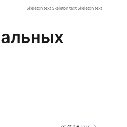
вальных
от 400
₽
за ч