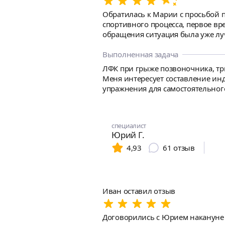
Обратилась к Марии с просьбой по
спортивного процесса, первое вр
обращения ситуация была уже луч
занятием спектр возможных движ
и на работе. Занятия были инте
Выполненная задача
вернула мне веру в то, что движе
ЛФК при грыже позвоночника, три
первую за долгое время тренировк
Меня интересует составление ин
упражнения для самостоятельног
техники. Хочу вернуться к силов
специалист
Юрий Г.
4,93
61
отзыв
Иван оставил отзыв
Договорились с Юрием накануне ве