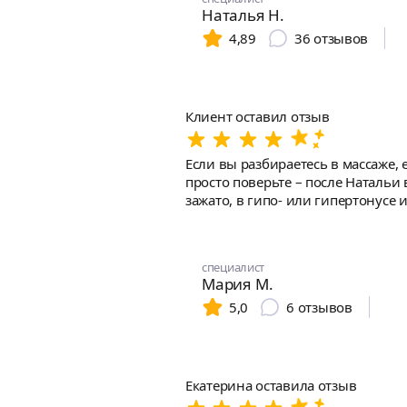
Наталья Н.
4,89
36
отзывов
Клиент оставил отзыв
Если вы разбираетесь в массаже,
просто поверьте – после Натальи
зажато, в гипо- или гипертонусе
плавные, выверенные манипуляции.
талантов, а большинство мастер
моей жизни, с огромной форой
специалист
Мария М.
5,0
6
отзывов
Екатерина оставила отзыв