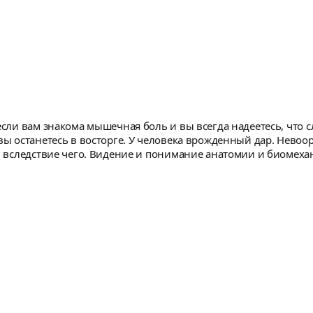
 если вам знакома мышечная боль и вы всегда надеетесь, что
 вы останетесь в восторге. У человека врожденный дар. Невоо
 и вследствие чего. Видение и понимание анатомии и биомех
 Тот случай, когда человек создан для того, чем занимается
ов за всю жизнь не приближаются к такому уровню навыков и