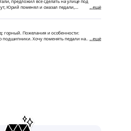
ещё
 переключатель скоростей, также подкачал
ейсы, я заказал, будем менять. Спасибо!!
д: горный. Пожелания и особенности:
что подшипники. Хочу поменять педали на
ещё