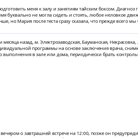
дготовить меня к залу и занятиям тайским боксом. Диагноз г
емя буквально не могла сидеть и стоять, любое неловкое движ
ше, но Мария после теста сразу сказала, что прежде всего мы
ений, дающихся без боли, у меня увеличивался, плюс я нача
ресными и разнообразными, Мария чудесная девушка и опытны
ния могут даваться без боли (особая благодарность за присед
 месяца назад, м. Электрозаводская, Бауманская, Некрасовка,
у по боксу, я счастлива и благодарна Марии за это.
дивидуальной программы на основе заключения врача, снимк
о выполнения в зале или дома, периодически брать контроль
ым тренировкам и занятиям тайским боксом.
чером о завтрашней встрече на 12:00, позже он предупредил,