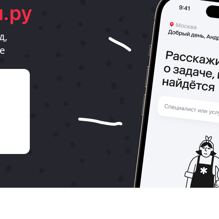
.ру
д,
е