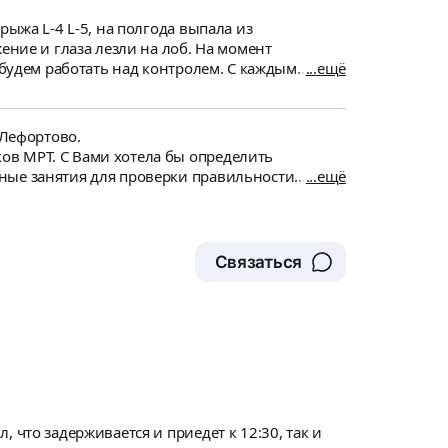
рыжа L-4 L-5, на полгода выпала из
ение и глаза лезли на лоб. На момент
 будем работать над контролем. С каждым
ещё
ла поправлять свое положение в бытовой жизни
й специалист, хорошо понимает запросы,
ания, моя личная фобия была). Вчера осилила
 Лефортово.
ов МРТ. С Вами хотела бы определить
ные занятия для проверки правильности
ещё
Связаться
 что задерживается и приедет к 12:30, так и