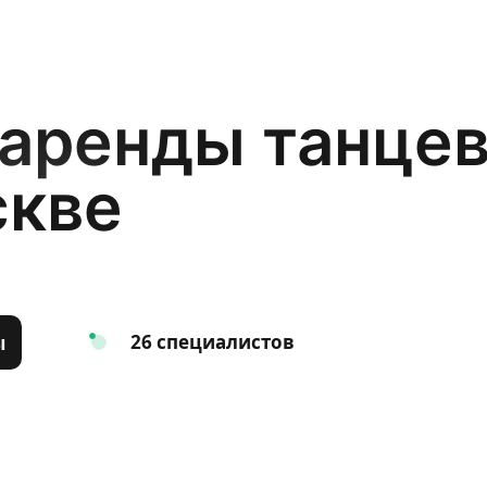
 аренды танце
скве
26 специалистов
ы