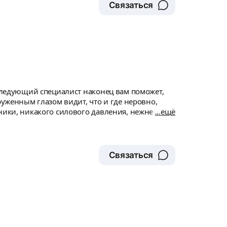
Связаться
 следующий специалист наконец вам поможет,
руженным глазом видит, что и где неровно,
аники, никакого силового давления, нежнейшие,
ещё
 – вдвойне поражает, что это лишь один из её
 умению чувствовать тело. Лучший массаж в
Связаться