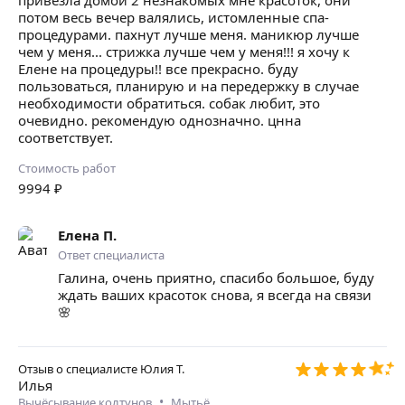
привезла домой 2 незнакомых мне красоток, они
потом весь вечер валялись, истомленные спа-
процедурами. пахнут лучше меня. маникюр лучше
чем у меня... стрижка лучше чем у меня!!! я хочу к
Елене на процедуры!! все прекрасно. буду
пользоваться, планирую и на передержку в случае
необходимости обратиться. собак любит, это
очевидно. рекомендую однозначно. цнна
соответствует.
Стоимость работ
9994
₽
Елена П.
Ответ специалиста
Галина, очень приятно, спасибо большое, буду
ждать ваших красоток снова, я всегда на связи
🌸
Отзыв о специалисте
Юлия Т.
Илья
•
Вычёсывание колтунов
Мытьё