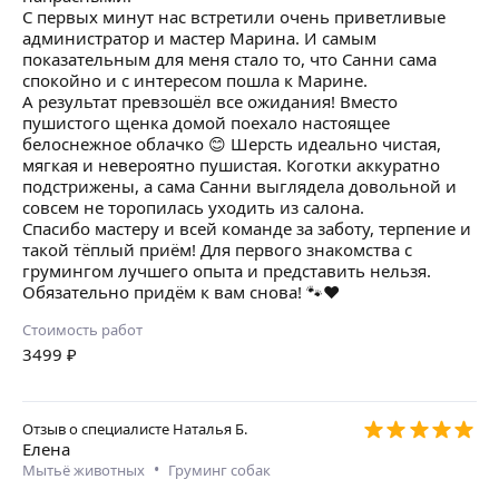
С первых минут нас встретили очень приветливые
администратор и мастер Марина. И самым
показательным для меня стало то, что Санни сама
спокойно и с интересом пошла к Марине.
А результат превзошёл все ожидания! Вместо
пушистого щенка домой поехало настоящее
белоснежное облачко 😊 Шерсть идеально чистая,
мягкая и невероятно пушистая. Коготки аккуратно
подстрижены, а сама Санни выглядела довольной и
совсем не торопилась уходить из салона.
Спасибо мастеру и всей команде за заботу, терпение и
такой тёплый приём! Для первого знакомства с
грумингом лучшего опыта и представить нельзя.
Обязательно придём к вам снова! 🐾❤️
Стоимость работ
3499
₽
Отзыв о специалисте
Наталья Б.
Елена
•
Мытьё животных
Груминг собак