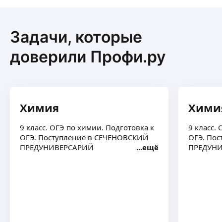
Светлана Б.
-
20
%
Задачи, которые
Первое занятие
ещё
доверили Профи.ру
Светлана З.
-
5
%
4,92
·
12
отзывов
Химия
Хими
1е и каждое 10е занятие
ещё
9 класс. ОГЭ по химии. Подготовка к
9 класс.
ОГЭ. Поступление в СЕЧЕНОВСКИЙ
ОГЭ. Пос
ПРЕДУНИВЕРСАРИЙ
ещё
ПРЕДУНИ
Екатерина С.
-
50
%
4,96
·
26
отзывов
Первое ознакомительное собеседование о
целях и задачах + тестирование уровня
ученика для выявления дефицитов
знаний и подбор программы без
ещё