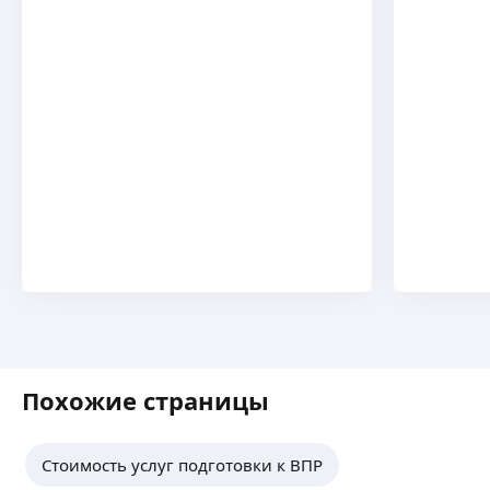
непосредственного занятия по предмету.
Ольга К.
-
10
%
4,80
·
5
отзывов
Рекомендации, привести друга и
заниматься в группе
ещё
Похожие страницы
Стоимость услуг подготовки к ВПР