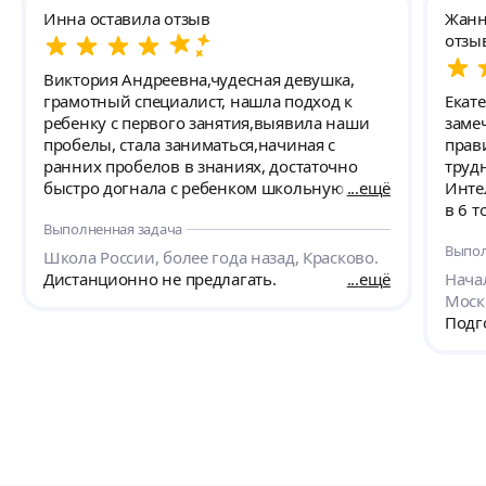
Инна оставила отзыв
Жанн
отзы
Виктория Андреевна,чудесная девушка,
грамотный специалист, нашла подход к
Екат
ребенку с первого занятия,выявила наши
заме
пробелы, стала заниматься,начиная с
прав
ранних пробелов в знаниях, достаточно
труд
быстро догнала с ребенком школьную
ещё
Инте
программу. Смогла смотривировать на
в 6 
Выполненная задача
занятия, так как изначально ребенок
запа
Выпол
заниматься не хотел, но с Викторией
русс
Школа России, более года назад, Красково.
занимался с большой радостью. Большие
что 
Дистанционно не предлагать.
ещё
Нача
подъемы в знаниях. Всем рекомендую,
при п
Моск
особенно,когда есть проблемы с
было
Подг
мотивацией ребенка, Виктория Андреевна
ребё
находит общий язык с разными детьми, не
Резу
ставит клеймо на поведении,а находит
сдач
выходит и в итоге ребенок занимается с
удало
радостью) Спасибо за ваш труд!
мы с
😊😊
67, Л