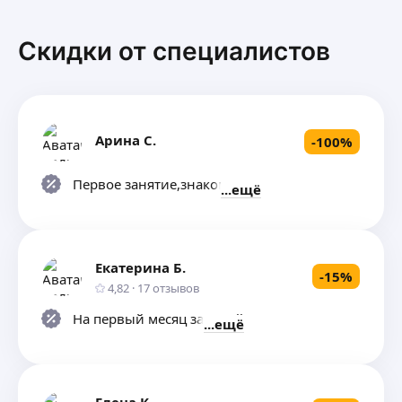
по р
педа
Скидки от специалистов
Арина С.
-
100
%
Первое занятие,знакомство)
ещё
Екатерина Б.
-
15
%
4,82
·
17
отзывов
На первый месяц занятий
ещё
Елена К.