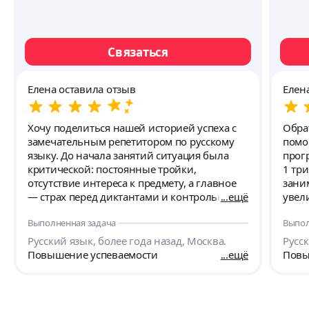
Связаться
Елена оставила отзыв
Елен
Хочу поделиться нашей историей успеха с
Обра
замечательным репетитором по русскому
помо
языку. До начала занятий ситуация была
прог
критической: постоянные тройки,
1 три
отсутствие интереса к предмету, а главное
зани
— страх перед диктантами и контрольными
ещё
увели
работами. С первых же занятий Виктория
Четк
Выполненная задача
Выпол
сумела найти подход к нашей дочери,
выпо
превратив скучные правила в
регу
Русский язык, более года назад, Москва.
Русск
увлекательное путешествие по миру
свои 
Повышение успеваемости
ещё
Повы
русского языка. Особенно впечатлило то,
успе
как сложные темы объясняются через
Могу
понятные примеры из современной жизни,
Мари
игр и мемов — это делает материал
требо