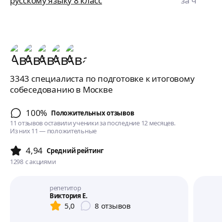
русскому языку 8 класс
за ч
3343 специалиста по подготовке к итоговому
собеседованию в Москве
100%
Положительных отзывов
11 отзывов оставили ученики за последние 12 месяцев.
Из них 11 — положительные
4,94
Cредний рейтинг
1298
с акциями
репетитор
Виктория Е.
5,0
8
отзывов