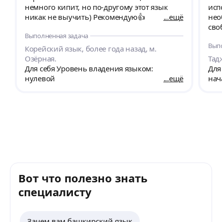
немного кипит, но по-другому этот язык
исп
никак не выучить) Рекомендую👍
ещё
нео
сво
Выполненная задача
род
Вып
Корейский язык, более года назад, м.
Озёрная.
Тад
Для себя Уровень владения языком:
Для
нулевой
ещё
нач
Вот что полезно знать
специалисту
Зачем вам башкирский язык