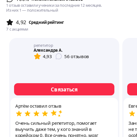
1 отзыв оставили ученики за последние 12 месяцев.
Из них 1 — положительный
4,92
Cредний рейтинг
7
с акциями
репетитор
Александра А.
4,93
56
отзывов
Связаться
Артём оставил отзыв
Евг
Очень сильный репетитор, помогает
Зан
выучить даже тем, у кого знаний в
не 
корейском 0. Все очень понятно, мозг
осо