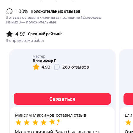
100%
Положительных отзывов
3 отзыва оставили клиенты за последние 12 месяцев.
Из них 3 — положительные
4,99
Cредний рейтинг
3
с примерами работ
мастер
Владимир Г.
4,93
260
отзывов
Связаться
Максим Максимов оставил отзыв
Ели
Мастер отличный. Заказ был выполнен
Оче