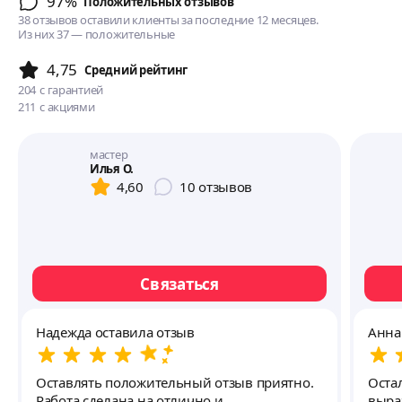
97%
Положительных отзывов
38 отзывов оставили клиенты за последние 12 месяцев.
Из них 37 — положительные
4,75
Cредний рейтинг
204
с гарантией
211
с акциями
мастер
Илья О.
4,60
10
отзывов
Связаться
Надежда оставила отзыв
Анна
Оставлять положительный отзыв приятно.
Оста
Работа сделана на отлично и
выра