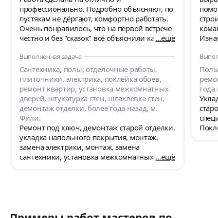
профессионально. Подробно объясняют, по
помо
пустякам не дёргают, комфортно работать.
стро
Очень понравилось, что на первой встрече
кома
честно и без "сказок" всё объяснили как и
ещё
Изнач
что будет, что по срокам, что по деньгам -
ремон
Выполненная задача
Выпол
ремонт не первый и уже сами разбираемся.
планир
Закупка, доставка материалов - почти всё
был сделан
Сантехника, полы, отделочные работы,
Полы
было организовано без нашего участия.
ещё 
плиточники, электрика, поклейка обоев,
ремо
Были выполнены работы по замене
ремонт квартир, установка межкомнатных
года
напольного покрытия, электрика под ключ,
дверей, штукатурка стен, шпаклёвка стен,
Укла
бюджетная отделка стен и натяжного
демонтаж отделки, более года назад, м.
стар
потолка в комнатах, на кухне и в прихожей,
Фили.
спец
так же полный ремонт санузла. В общем,
Ремонт под ключ, демонтаж старой отделки,
Покл
настоящие профессионалы - таким не
укладка напольного покрытия, монтаж,
накл
страшно довериться, ну и результатом Вас
замена электрики, монтаж, замена
вопр
порадуют.
сантехники, установка межкомнатных
ещё
прое
дверей, Нужна консультация специалиста
демо
по необходимым видам работ. Укладка
есть
плитки, поклейка обоев, шпаклёвка стен,
не вх
штукатурка стен. Дизайн-проекта нет.
будет
Материалов нет.
допл
Примеры работ мастеров по