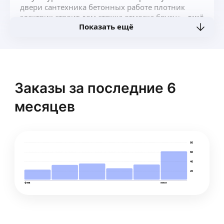
двери сантехника бетонных работе плотник
электрик строит дом стяжка отмоска брусчатка
ещё
Показать ещё
Заказы за последние 6
месяцев
80
60
40
20
фев
июл