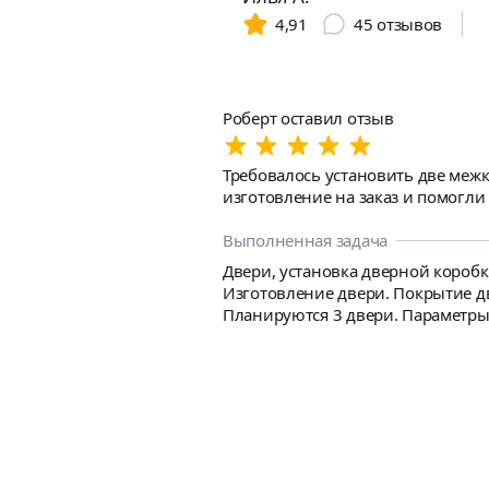
4,91
45
отзывов
Роберт оставил отзыв
Требовалось установить две межк
изготовление на заказ и помогли
Выполненная задача
Двери, установка дверной коробк
Изготовление двери. Покрытие дв
Планируются 3 двери. Параметры 
ширина 795, толщина проема справ
слева 85, справа 90 С вас как изготовление дверей со всеми необходимыми комплектующими, так и их установка. Для начала нужно снять
замеры, обсудить план работ и це