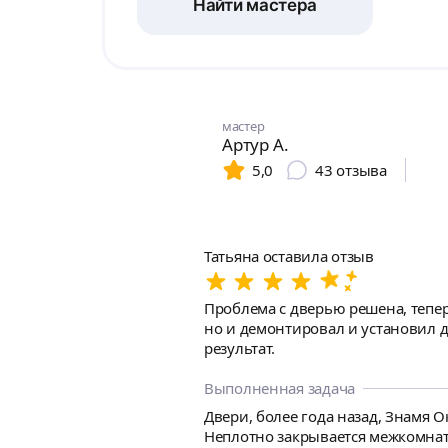
Найти мастера
мастер
Артур А.
5,0
43
отзыва
Татьяна оставила отзыв
Проблема с дверью решена, теперь
но и демонтировал и установил дв
результат.
Выполненная задача
Двери, более года назад, Знамя О
Неплотно закрывается межкомнатн