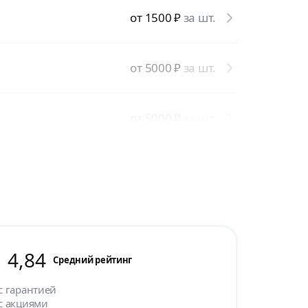
от 1500
₽
за шт.
от 5000
₽
за шт.
от 5000
₽
за шт.
4,84
Cредний рейтинг
с гарантией
с акциями