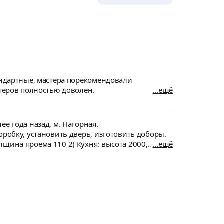
тандартные, мастера порекомендовали
стеров полностью доволен.
ещё
е года назад, м. Нагорная.
оробку, установить дверь, изготовить доборы.
щина проема 110 2) Кухня: высота 2000,
ещё
): высота 2465, ширина 1851, толщина проема
приоритету.