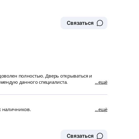
Связаться
 доволен полностью. Дверь открываться и
комендую данного специалиста.
ещё
х наличников.
ещё
Связаться