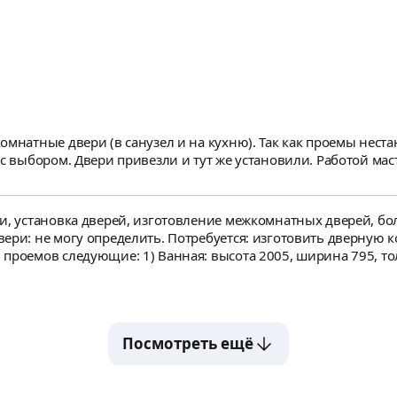
омнатные двери (в санузел и на кухню). Так как проемы нес
 с выбором. Двери привезли и тут же установили. Работой ма
и, установка дверей, изготовление межкомнатных дверей, боле
ери: не могу определить. Потребуется: изготовить дверную к
проемов следующие: 1) Ванная: высота 2005, ширина 795, тол
а-сверху 95, справа-снизу 107, слева стена 3) Гостиная (зал
ны на месте. Спешки и аврала нет. Дверь в ванную первая по 
Посмотреть ещё