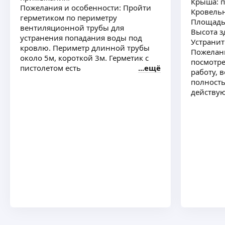
Крыша: п
Пожелания и особенности: Пройти
Кровельн
герметиком по периметру
Площадь 
вентиляционной трубы для
Высота з
устранения попадания воды под
Устранит
кровлю. Периметр длинной трубы
Пожелани
около 5м, короткой 3м. Герметик с
посмотре
пистолетом есть
ещё
работу, 
полност
действу