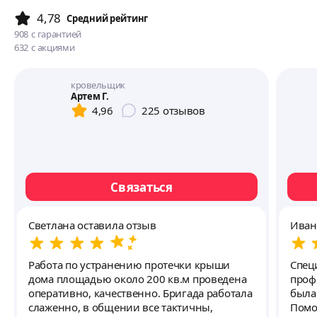
4,78
Cредний рейтинг
908
с гарантией
632
с акциями
кровельщик
Артем Г.
4,96
225
отзывов
Связаться
Светлана оставила отзыв
Иван
Работа по устранению протечки крыши
Спец
дома площадью около 200 кв.м проведена
проф
оперативно, качественно. Бригада работала
была
слаженно, в общении все тактичны,
Помо