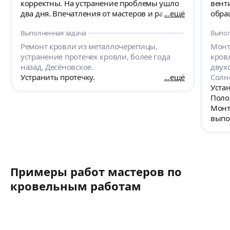
корректны. На устранение проблемы ушло
вент
два дня. Впечатления от мастеров и работы
ещё
обра
только положительные. Рекомендую
знак
Выполненная задача
Выпол
данного специалиста как профессионала
своего дела.
Ремонт кровли из металлочерепицы,
Монт
устранение протечек кровли, более года
кров
назад, Десёновское.
двух
Устранить протечку.
ещё
Солн
Уста
Поло
Монт
выпо
под 
кана
Vilp
внут
Примеры работ мастеров по
кровельным работам