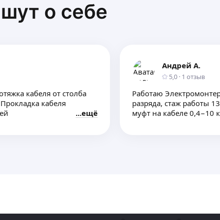
шут о себе
Андрей А.
5,0
·
1
отзыв
отяжка кабеля от столба
Работаю Электромонтер
. Прокладка кабеля
разряда, стаж работы 1
лей
ещё
муфт на кабеле 0,4−10 к