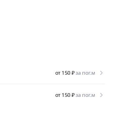
от 150
₽
за пог.м
от 150
₽
за пог.м