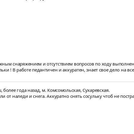
росов по ходу выполнения работ ) приехал в кратчайшие сроки, спас
ки ! В работе педантичен и аккуратен, знает свое дело на в
 более года назад, м. Комсомольская, Сухаревская.
и от наледи и снега. Аккуратно снять сосульку чтоб не постр