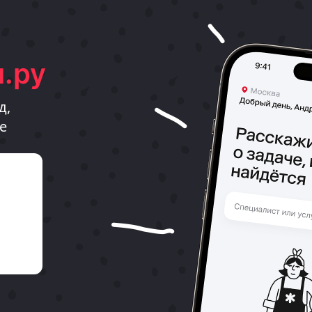
.ру
д,
е