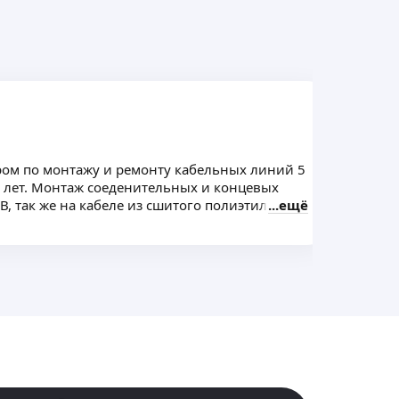
ом по монтажу и ремонту кабельных линий 5
Пра
3 лет. Монтаж соеденительных и концевых
Про
В, так же на кабеле из сшитого полиэтилена.
ещё
от 2
Про
в го
Уста
Уст
Уст
Сва
Уст
от 5
Устa
Расш