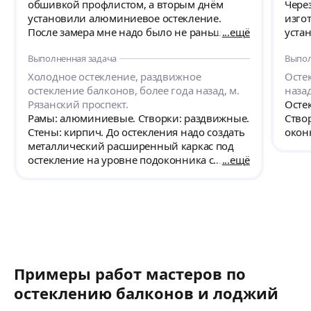
обшивкой профлистом, а вторым днём
Чере
установили алюминиевое остекление.
изго
После замера мне надо было не раньше 2х
ещё
уста
недель произвести установку. Но ребята уже
масте
Выполненная задача
Выпол
в конце 1й недели готовы были выйти на
вопр
установку уже с готовыми окнами. У меня
дово
Холодное остекление, раздвижное
Осте
не получилось раньше, поэтому в
остекление балконов, более года назад, м.
наза
оговорённый день они приехали в
Рязанский проспект.
Осте
оговорённое время. Рябята очень
Рамы: алюминиевые. Створки: раздвижные.
Ство
позитивные и не чураются советоваться в
Стены: кирпич. До остекления надо создать
окон
тонкостях с заказчиком. Привезенную
металлический расширенный каркас под
маскитную сетку сделанную чуть больше
остекление на уровне подоконника с
ещё
чем следовало, сами без долгих
выносом 30см, обшить снаружи
соображений переделали и установили.
профлистом.
Считаю, что оплаченные деньги ребята
заработали. Буду рекомендовать.
Примеры работ мастеров по
остеклению балконов и лоджий