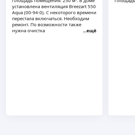
Площадь помещения: 250 м². В доме
Площадь
установлена вентиляция Breezart 550
Aqua (00-94-0). С некоторого времени
перестала включаться. Необходим
ремонт. По возможности также
нужна очистка
ещё