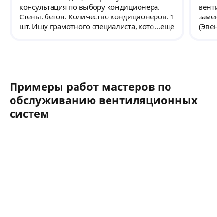
установка кондиционера, если соседи/
зада
консультация по выбору кондиционера.
вент
знакомые/родственники/друзья обратятся
прос
Стены: бетон. Количество кондиционеров: 1
заме
за рекомендацией специалиста по
шт. Ищу грамотного специалиста, который
ещё
(Эве
установке кондиционера, то я безусловно
подскажет и поможет установить
ванн
буду рекомендовать обращаться к Дамиру.
кондиционер чисто и аккуратно.
крыл
вклю
вент
выни
Примеры работ мастеров по
монт
обслуживанию вентиляционных
систем