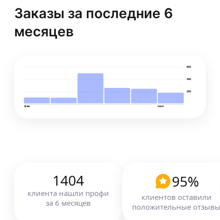
по сантехнике, установке приточно-вытяжной
Заказы за последние 6
вентиляции, установке кондиционеров.
ещё
Работаем качественно и с гарантией. Любим
месяцев
исполнять мечты и желание наших клиентов.
Умеем слышать, помогаем с закупкой материала.
600
400
200
фев
июл
1404
95
%
клиента
нашли профи
клиентов оставили
за
6
месяцев
положительные отзыв