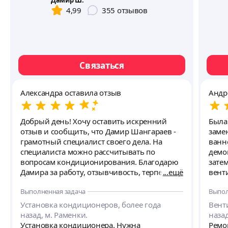
Дамир Ш.
4,99
355
отзывов
Связаться
Александра оставила отзыв
Андр
Добрый день! Хочу оставить искренний
Была
отзыв и сообщить, что Дамир Шангараев -
заме
грамотный специалист своего дела. На
ванн
специалиста можно рассчитывать по
демо
вопросам кондиционирования. Благодарю
зате
Дамира за работу, отзывчивость, терпение и
ещё
вент
аккуратность! Таких специалистов очень
и пр
Выполненная задача
Выпол
сложно найти в большом городе и я рада,
соот
что теперь и в будущем вопросы
Допо
Установка кондиционеров, более года
Вент
кондиционирования могу доверить
(при
назад, м. Раменки.
назад
Дамиру. В будущем, если потребуется еще
плит
Установка кондиционера. Нужна
Ремо