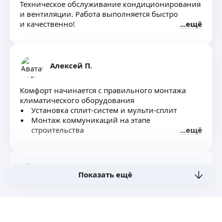
Техническое обслуживание кондиционирования
и вентиляции. Работа выполняется быстро
и качественно!
ещё
Алексей П.
Комфорт начинается с правильного монтажа
климатического оборудования
Установка сплит-систем и мульти-сплит
Монтаж коммуникаций на этапе
строительства
ещё
Обслуживание (чистка, заправка)
Заправка авто кондиционеров
Монтаж приточно-вытяжных установок
Денис М.
Установка бризеров, проветривателей
Показать ещё
🔹 Комплексный подход: Единое решение для
4,88
·
88
отзывов
вентиляции, кондиционирования и очистки
Качественный монтаж кондиционеров
воздуха.
и вентиляции!
Оказываем квалифицированную помощь