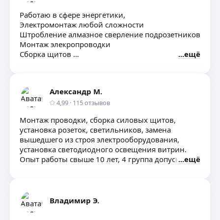
Работаю в сфере энергетики,
Электромонтаж любой сложности
Штробление алмазное сверление подрозетников
Монтаж элекропроводки
Сборка щитов
ещё
Чистовой монтаж выключателе розеток
Монтаж люстр, бра подсветки
Гарантия за выполнию работу
Александр М.
Подключение бытовой техники
Монтаж LEDполсветок любой сложности
4,99
·
115
отзывов
Монтаж подключение настройка систем
Монтаж проводки, сборка силовых щитов,
протечек воды
установка розеток, светильников, замена
Изготовление монтаж электро гардин
вышедшего из строя электрооборудования,
установка светодиодного освещения витрин.
Опыт работы свыше 10 лет, 4 группа допуска
ещё
по электробезопасности, допуск к работе
на высоте.
Владимир Э.