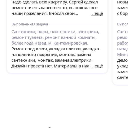
надо сделать всю квартиру. Сергей сделал
новы
ремонт очень качественно, выполнял все
заме
наши пожелания. Вносил свои
ещё
с бо
предложения по выбору отделочных
ремо
Выполненная задача
Выпол
материалов. Ровные потолки, полы, стены
Каче
всё это сделал один человек в
добр
Сантехника, полы, плиточники, электрика,
Сант
трехкомнатной квартире. Понравилось, то
на эт
ремонт туалета, ремонт ванной комнаты,
ремо
что Сергей делает свою работу качественно,
много
более года назад, м. Кантемировская.
рабо
имеет множество различного инструмента.
хоро
Ремонт под ключ, укладка плитки, укладка
наза
Цены у Сергея приемлемые. По поводу
Спас
напольного покрытия, монтаж, замена
Минс
ремонта всегда проконсультирует,
сантехники, монтаж, замена электрики.
Демо
подскажет, как сделать лучше. Ремонтом
Дизайн-проекта нет. Материалы в наличии.
ещё
укла
остались с женой довольны. Советую всем
заме
этого специалиста.
сант
проек