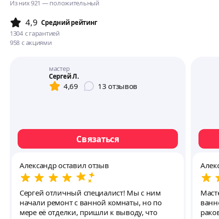
Из них 921 — положительный
4,9
Cредний рейтинг
1304
с гарантией
958
с акциями
мастер
Сергей Л.
4,69
13
отзывов
Связаться
Александр оставил отзыв
Алек
Сергей отличный специалист! Мы с ним
Маст
начали ремонт с ванной комнаты, но по
ванн
мере её отделки, пришли к выводу, что
рако