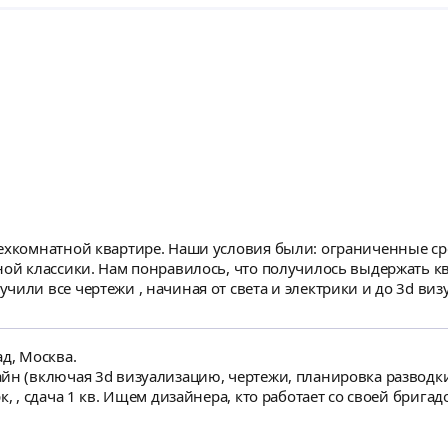
рехкомнатной квартире. Наши условия были: ограниченные ср
ной классики. Нам понравилось, что получилось выдержать кв
оты мы меняли решения,
а. Работа была кропотливая, но теперь мы точно знаем, как 
д, Москва.
, надзор и комплектация квартиры в 77
. Это важно. 3 кмн.квартира, 2
и мебели. Поиск замен. Самостоятельная покупка и контроль за уст