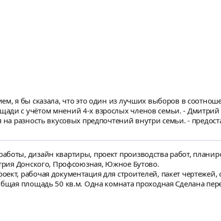
ть не планируем. ))
 современная классика. Начало работ по дизайну с конца янва
ем, я бы сказала, что это один из лучших выборов в соотноше
ади с учётом мнений 4-х взрослых членов семьи. - Дмитри
я на разность вкусовых предпочтений внутри семьи. - предос
гибкий подход. Взаимодействие оставило очень комфортное впечатление -
ть первоначальное предложение, так и профессионально и ко
ектам работы, поэтому однозначно рекомендуем Дмитрия как 
аботы, дизайн квартиры, проект производства работ, планир
итрия Донского, Профсоюзная, Южное Бутово.
ект, рабочая документация для строителей, пакет чертежей, 
лощадь 50 кв.м. Одна комната проходная Сделана перепланировка : арка в с
ёт коридора. Задача - дизайн-проект для семьи из 4-х человек
абочие зоны, т.к. родители работают в режиме home-office.