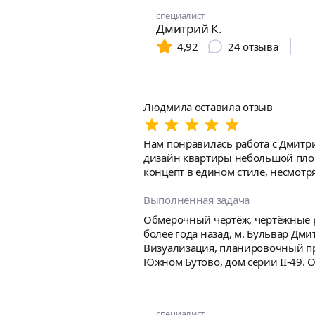
прежде чем отправлять предложения в 150 000, оцените масштаб работы. Отдельного комплектовщика и сметчика нанима
специалист
Дизайн стандарт-комфорт класса,
Дмитрий К.
нужен в июле.
4,92
24
отзыва
Людмила оставила отзыв
Нам понравилась работа с Дмитри
дизайн квартиры небольшой площ
концепт в едином стиле, несмотр
использование новых подходов к дизайну. - тактичность и 
Дмитрий может как и пересмотре
Выполненная задача
консенсус абсолютно по всем асп
Обмерочный чертёж, чертёжные р
более года назад, м. Бульвар Дм
Визуализация, планировочный про
Южном Бутово, дом серии II-49. Общая п
санузел совмещен и увеличен за сч
очень нужно вписать минимум 3 р
специалист