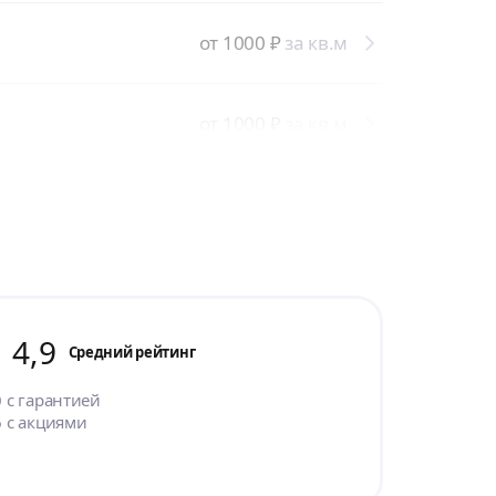
от 1000
₽
за кв.м
от 1000
₽
за кв.м
4,9
Cредний рейтинг
0
с гарантией
6
с акциями