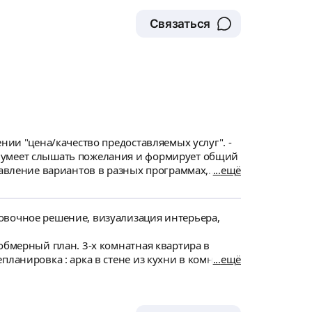
ря. Получение ключей февраль-март. Заезд
Связаться
нии "цена/качество предоставляемых услуг". -
й умеет слышать пожелания и формирует общий
тавление вариантов в разных программах,
ещё
рректно доказать свое видение. Мы нашли
специалиста по дизайну.
овочное решение, визуализация интерьера,
обмерный план. 3-х комнатная квартира в
тене из кухни в комнату,
ещё
: родители и 2 дочки, 15 и 17 лет. Важно -