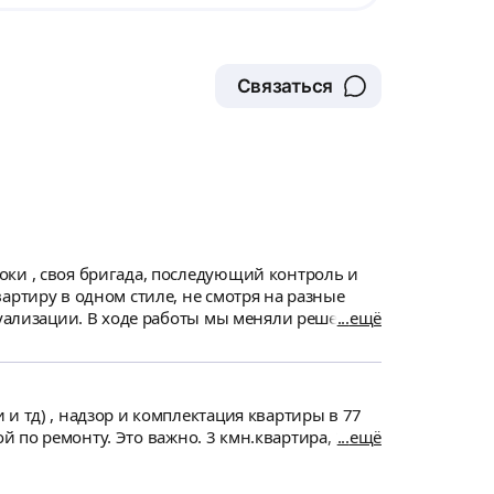
Связаться
оки , своя бригада, последующий контроль и
артиру в одном стиле, не смотря на разные
ещё
будет выглядеть финал после ремонта.
ещё
ановкой. Замена брака. Пожалуйста,