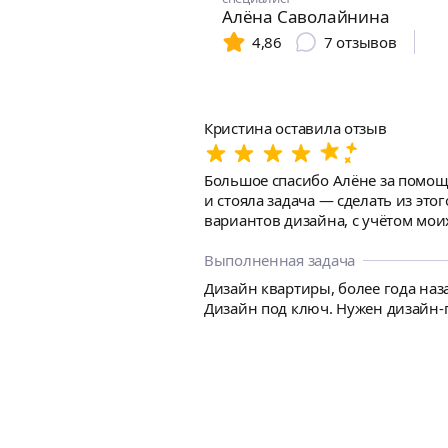
Алёна Саволайнина
4,86
7
отзывов
Кристина оставила отзыв
Большое спасибо Алёне за помощь
и стояла задача — сделать из это
вариантов дизайна, с учётом мои
материалы. Алёна консультировал
представляла! Когда всё заказанн
Выполненная задача
пришлось поменять плинтуса и нап
Дизайн квартиры, более года наза
я бы придумала сама. Ещё раз с
Дизайн под ключ. Нужен дизайн-п
очень довольна нашей совместно