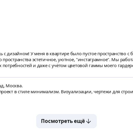
 с дизайном! У меня в квартире было пустое пространство с
го пространства эстетичное, уютное, "инстаграмное". Мы раб
х потребностей и даже с учётом цветовой гаммы моего гардер
а меня на каждом этапе. В итоге бюджет на оформление фотоз
ое приехало, я вызвала мастеров, чтобы всё собрать как нужно
ольное покрытие. В итоге, всё выглядит гораздо лучше, чем 
д, Москва.
пасибо Алёне за качественную работу, профессиональную ком
роект в стиле минимализм. Визуализации, чертежи для строи
й работой!
Посмотреть ещё