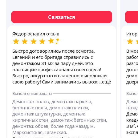
Связаться
Федор оставил отзыв
Игор
Быстро договорились после осмотра.
В мо
Евгений и его бригада справились с
рабо
демонтажом 31 м2 за пару дней. Это
разго
настоящие профессионалы своего дела!
дого
Быстро, аккуратно и слаженно выполнили
демо
свою работу! Сами занимались вывозом
ещё
двер
мусора. Нет слов, одни эмоции! Соседи тоже
Выполненная задача
Выпол
остались довольны. В подъезде все убрано
после вывоза мусора. Хочу еще отметить
Демонтаж полов, демонтаж паркета,
Демо
пунктуальность Евгения. Очень рад, что
бетонные полы, демонтаж плитки,
назад
обратился именно к Евгению и всем
демонтаж штукатурки, демонтаж
Демо
рекомендую!
кирпичных стен, демонтаж бетонных стен,
клад
демонтаж обоев, более года назад, м.
3 м².
Марксистская, Таганская.
эксп