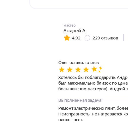
мастер
Андрей А.
4,92
229
отзывов
Олег оставил отзыв
Хотелось бы поблагодарить Андре
был максимально близок по цене р
большинство мастеров). Андрей т
согласованное время. Все четко, ничего не назязывал, объяснил причину, забрал часть плиты в ремонт. Обещал дня за два все сделать, но у
него получилось уложиться в 24 ч
Выполненная задача
раз спасибо. Буду Вас рекомендо
Ремонт электрических плит, более
Неисправность: не нагревается к
плохо греет.