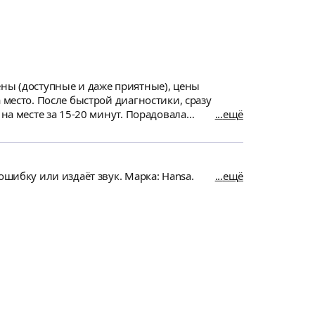
ены (доступные и даже приятные), цены
 место. После быстрой диагностики, сразу
за 15-20 минут. Порадовала
ещё
оимость своей работы (к сожалению, электрики
 вообще с плитой и называли цены в 5 раз
 у нас больше ничего не сломается, но в случае
ошибку или издаёт звук. Марка: Hansa.
ещё