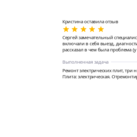
Кристина оставила отзыв
Сергей замечательный специалист
включали в себя выезд, диагности
рассказал в чем была проблема (у на
прозрачность цен, не было ощуще
на других сайтах, к которым я сн
Выполненная задача
больше без учета стоимости детал
Ремонт электрических плит, три н
поломки буду знать куда обращать
Плита: электрическая. Отремонтир