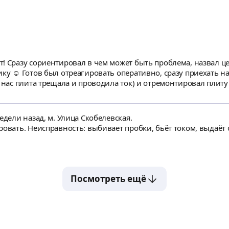
! Сразу сориентировал в чем может быть проблема, назвал ц
ку ☺️ Готов был отреагировать оперативно, сразу приехать на
с плита трещала и проводила ток) и отремонтировал плиту на месте 
ния, что специалист сейчас начнёт искуственно завышать ст
ачала обратилась, пытались развести, не могли объяснить что
ей, потому что видят молодую девушку как лоха) Надеюсь, что
едели назад, м. Улица Скобелевская.
ся ☺️ Спасибо Вам, Сергей!
овать. Неисправность: выбивает пробки, бьёт током, выдаёт 
Посмотреть ещё