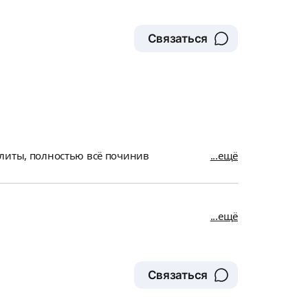
Связаться
плиты, полностью всё починив
ещё
ещё
Связаться