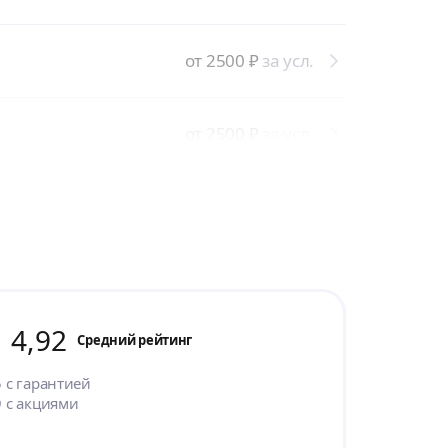
от 2500
₽
за усл.
от 2500
₽
за усл.
4,92
Cредний рейтинг
5
с гарантией
9
с акциями