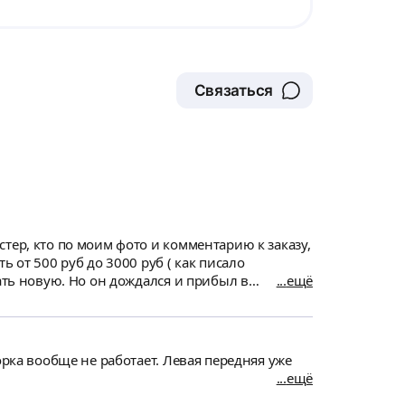
Связаться
тер, кто по моим фото и комментарию к заказу,
 от 500 руб до 3000 руб ( как писало
ать новую. Но он дождался и прибыл в
ещё
сле обратной установки и проверки работы. Ещё
орка вообще не работает. Левая передняя уже
ещё