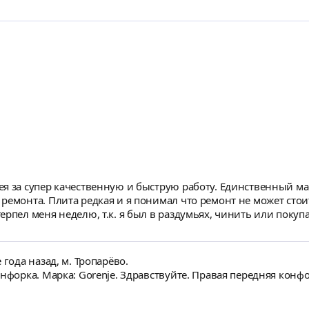
я за супер качественную и быструю работу. Единственный мас
емонта. Плита редкая и я понимал что ремонт не может стоить
ерпел меня неделю, т.к. я был в раздумьях, чинить или покуп
аса. Респект. Никаких предоплат не брал. Рассчитался уже по
вать всем своим друзьям и знакомым. Так держать Андрей 🤝
 года назад, м. Тропарёво.
онфорка. Марка: Gorenje. Здравствуйте. Правая передняя конф