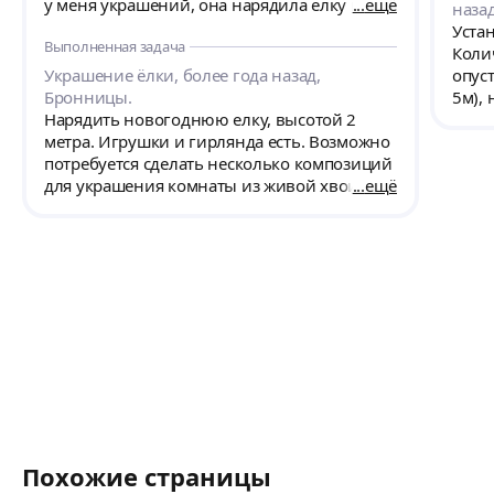
у меня украшений, она нарядила елку и
ещё
наза
украсила помещение. Предложила
Уста
Выполненная задача
дополнить интерьер елочкой из дерева,
Коли
каркас и декор у нее был с собой. Создала
Украшение ёлки, более года назад,
опуст
такую красоту, я в восторге! Была вежлива и
Бронницы.
5м), 
внимательна, приехала вовремя и сделала
Нарядить новогоднюю елку, высотой 2
все быстро! Теперь в моем доме царит
метра. Игрушки и гирлянда есть. Возможно
новогоднее настроение! Я очень довольна
потребуется сделать несколько композиций
для украшения комнаты из живой хвои и
ещё
игрушек.
Похожие страницы