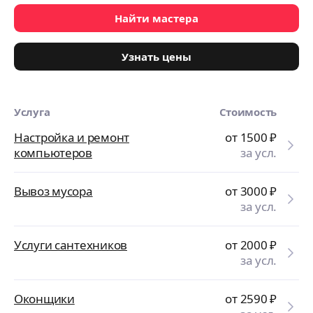
Найти мастера
Узнать цены
Услуга
Стоимость
Настройка и ремонт
от 1500
₽
компьютеров
за усл.
Вывоз мусора
от 3000
₽
за усл.
Услуги сантехников
от 2000
₽
за усл.
Оконщики
от 2590
₽