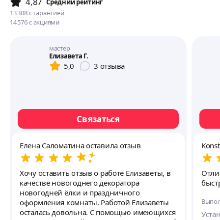
4,87
Cредний рейтинг
13 308
с гарантией
14 576
с акциями
мастер
Елизавета Г.
5,0
3
отзыва
Связаться
Елена Саломатина оставила отзыв
Konst
Хочу оставить отзыв о работе Елизаветы, в
Отли
качестве новогоднего декоратора
быст
новогодней ёлки и праздничного
Выпол
оформления комнаты. Работой Елизаветы
осталась довольна. С помощью имеющихся
Уста