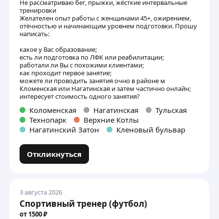
Не рассматриваю бег, прыжки, жёсткие интервальные
тренировки
Желателен опыт работы с женщинами 45+, ожирением,
отёчностью и начинающим уровнем подготовки. Прошу
написать:
какое у Вас образование;
есть ли подготовка по ЛФК или реабилитации;
работали ли Вы с похожими клиентами;
как проходит первое занятие;
можете ли проводить занятия очно в районе м
Кломенская или Нагатинская и затем частично онлайн;
интересует стоимость одного занятия?
Коломенская
Нагатинская
Тульская
Технопарк
Верхние Котлы
Нагатинский Затон
Кленовый бульвар
Откликнуться
3 августа 2026
Спортивный тренер (футбол)
от 1500 ₽