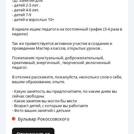
тд). Занятия для:
- детей 2-3 лет .
- детей 4-6 лет.
- детей 7-9
- детей и взрослых 10+
В идеале ищем педагога на постоянный график (3-4 раза в
неделю)
Так же приветствуется активное участие в создании и
проведении Мастер классов, открытых уроков .
Пожелания: пунктуальный, доброжелательный,
креативный, энергичный , творческий ,включенный
педагог.
В отклике расскажите, пожалуйста, несколько слов о себе,
вашем образовании, опыте.
- Какую занятость вы предпочитаете, по каким дням вы
сейчас свободны
- Какие занятия вы могли бы вести
- Возраст детей, с которым вы работаете
- Фото ваших занятий с детьми
Бульвар Рокоссовского
Откликнуться