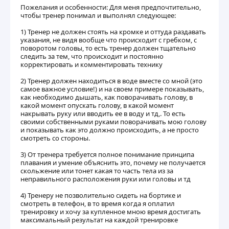
Пожелания и особенности: Для меня предпочтительно,
чтобы тренер понимал и выполнял следующее:
1) Тренер не должен стоять на кромке и оттуда раздавать
указания, не видя вообще что происходит с гребком, с
поворотом головы, то есть тренер должен тщательно
следить за тем, что происходит и постоянно
корректировать и комментировать технику
2) Тренер должен находиться в воде вместе со мной (это
самое важное условие!) и на своем примере показывать,
как необходимо дышать, как поворачивать голову, в
какой момент опускать голову, в какой момент
накрывать руку или вводить ее в воду и тд,. То есть
своими собственными руками поворачивать мою голову
и показывать как это должно происходить, а не просто
смотреть со стороны.
3) От тренера требуется полное понимание принципа
плавания и умение объяснить это, почему не получается
скольжение или тонет какая то часть тела из за
неправильного расположения руки или головы и тд
4) Тренеру не позволительно сидеть на бортике и
смотреть в телефон, в то время когда я оплатил
тренировку и хочу за купленное мною время достигать
максимальный результат на каждой тренировке