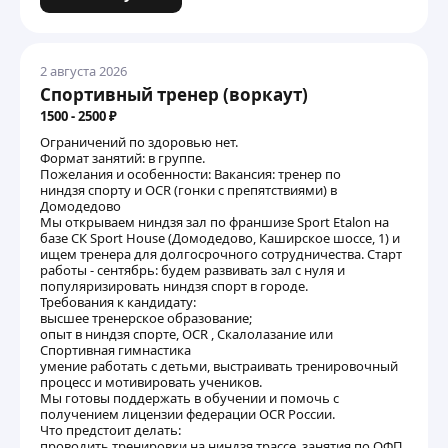
2 августа 2026
Спортивный тренер (воркаут)
1500 - 2500 ₽
Ограничений по здоровью нет.
Формат занятий: в группе.
Пожелания и особенности: Вакансия: тренер по
ниндзя спорту и OCR (гонки с препятствиями) в
Домодедово
Мы открываем ниндзя зал по франшизе Sport Etalon на
базе СК Sport House (Домодедово, Каширское шоссе, 1) и
ищем тренера для долгосрочного сотрудничества. Старт
работы - сентябрь: будем развивать зал с нуля и
популяризировать ниндзя спорт в городе.
Требования к кандидату:
высшее тренерское образование;
опыт в ниндзя спорте, OCR , Скалолазание или
Спортивная гимнастика
умение работать с детьми, выстраивать тренировочный
процесс и мотивировать учеников.
Мы готовы поддержать в обучении и помочь с
получением лицензии федерации OCR России.
Что предстоит делать:
проводить тренировки на ниндзя трассе, занятия по ОФП