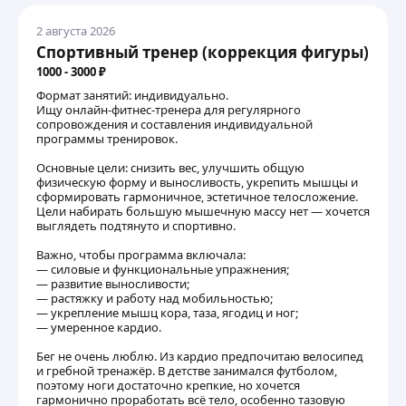
2 августа 2026
Спортивный тренер (коррекция фигуры)
1000 - 3000 ₽
Формат занятий: индивидуально.
Ищу онлайн-фитнес-тренера для регулярного
сопровождения и составления индивидуальной
программы тренировок.
Основные цели: снизить вес, улучшить общую
физическую форму и выносливость, укрепить мышцы и
сформировать гармоничное, эстетичное телосложение.
Цели набирать большую мышечную массу нет — хочется
выглядеть подтянуто и спортивно.
Важно, чтобы программа включала:
— силовые и функциональные упражнения;
— развитие выносливости;
— растяжку и работу над мобильностью;
— укрепление мышц кора, таза, ягодиц и ног;
— умеренное кардио.
Бег не очень люблю. Из кардио предпочитаю велосипед
и гребной тренажёр. В детстве занимался футболом,
поэтому ноги достаточно крепкие, но хочется
гармонично проработать всё тело, особенно тазовую