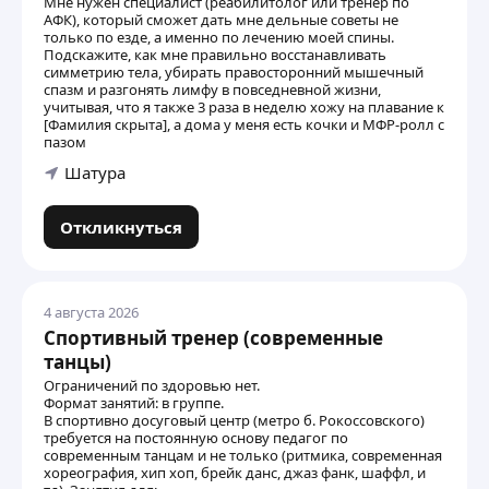
Мне нужен специалист (реабилитолог или тренер по
АФК), который сможет дать мне дельные советы не
только по езде, а именно по лечению моей спины.
Подскажите, как мне правильно восстанавливать
симметрию тела, убирать правосторонний мышечный
спазм и разгонять лимфу в повседневной жизни,
учитывая, что я также 3 раза в неделю хожу на плавание к
[Фамилия скрыта], а дома у меня есть кочки и МФР-ролл с
пазом
Шатура
Откликнуться
4 августа 2026
Спортивный тренер (современные
танцы)
Ограничений по здоровью нет.
Формат занятий: в группе.
В спортивно досуговый центр (метро б. Рокоссовского)
требуется на постоянную основу педагог по
современным танцам и не только (ритмика, современная
хореография, хип хоп, брейк данс, джаз фанк, шаффл, и