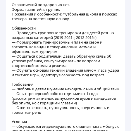
Ограничений по здоровью нет.
Формат занятий: в группе.
Пожелания и особенности: Футбольная школа в поисках
тренера на постоянную основу
Обязанности
— Проводить групповые тренировки для детей разных
возрастных категорий (2019-2021г; 2012-2015г)
— Формировать тренировочный план на сезон и
готовить команды к товарищеским матчам и
официальным турнирам
— Общаться с родителями: давать обратную связь об
успехах ребенка, консультировать по вопросам
спортивной формы и режима
— Обучать основам техники владения мячом, паса, удара
и тактики игры, адаптируя сложность под возраст
Требования
— Любовь к детям и умение находить с ними общий язык
— Опыт тренерской работы с детьми от 1 года
(рассмотрим активных выпускников вузов и кандидатов
без опыта, но с горящими глазами)
— Ответственность, пунктуальность, энергичность и
грамотная речь
Условия
— обсуждаются индивидуально, окладная часть + бонус с