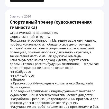
5 августа 2026
Спортивный тренер (художественная
гимнастика)
Ограничений по здоровью нет.
Формат занятий: в группе.
Пожелания и особенности: Мы ищем вдохновляющего,
профессионального и любящего своё дело тренера,
который поможет юным спортсменкам раскрыть свой
потенциал, привьёт любовь к движению и красоте, а
также станет частью нашей дружной команды.
Если вы умеете найти подход к детям, горите своим
делом и готовы растить будущих чемпионок — ждём вас!
?? Территориальное расположение школ:
· пгт.Сабурово
· пгт.Мисайлово
· г.Видное
· г.Красногорск (Изумрудные холмы и мкр. Западный)
Ваши задачи:
· Проведение групповых и индивидуальных занятий по
художественной и эстетической гимнастике для детей.
· Разработка и реализация тренировочных программ для
разного уровня подготовки и целей учениц.
· Разучивание и отработка элементов с предметами и без.