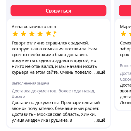
Связаться
Анна оставила отзыв
Мари
Геворг отлично справился с задачей,
Семе
которую наша компания поставила. Нам
забо
срочно необходимо было доставить
срок 
документы с одного адреса в другой, но
Выпол
никто не отзывался, и мы начали искать
курьера на этом сайте. Очень повезло, что
ещё
Доста
Геворг единственный, кто согласился
Соко
Выполненная задача
выполнить услугу, очень оперативно и
Дост
качественно.
Доставка документов, более года назад,
звон
Химки.
доста
Доставить: документы. Предварительный
Лени
звонок получателю, безналичный расчёт.
курье
Доставить - Московская область, Химки,
на 2 
улица Академика Грушина, 8
ещё
По М