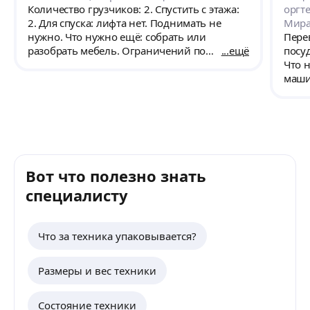
запланировано. Рекомендую.
Количество грузчиков: 2. Спустить с этажа:
оргте
2. Для спуска: лифта нет. Поднимать не
Мира
нужно. Что нужно ещё: собрать или
Пере
разобрать мебель. Ограничений по
ещё
посу
габаритам машины нет. Примерный объём
Что 
и особенности груза: Угловой диван
маши
(разобрать/собрать), комод, кухонный стол,
арен
тв, мелочь, стиральная машинка, прихожая.
одеж
Переезд планируется 29.10. Доставить -
(вазы
Московская область, городской округ
мольб
Ступино, село Константиновское,
(фен,
территория [ФИО скрыто] М4
Петер
Вот что полезно знать
Поже
полн
специалисту
упак
Что за техника упаковывается?
Размеры и вес техники
Состояние техники