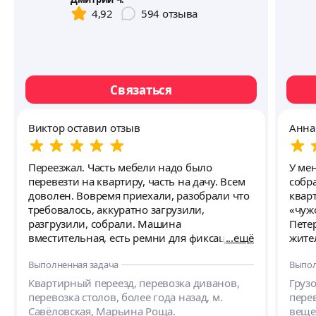
4,92
594
отзыва
Связаться
Виктор оставил отзыв
Анна
Переезжал. Часть мебели надо было
У ме
перевезти на квартиру, часть на дачу. Всем
собр
доволен. Вовремя приехали, разобрали что
кварт
требовалось, аккуратно загрузили,
«чуж
разгрузили, собрали. Машина
Пете
вместительная, есть ремни для фиксации
ещё
жите
груза. На даче возникли сложности с
не о
Выполненная задача
Выпол
проносом габаритной мебели в дверные
упако
проемы, но ребята справились,
коро
Квартирный переезд, перевозка диванов,
Груз
профессионалы. Никаких повреждений
пунк
перевозка столов, более года назад, м.
пере
вещей нет. Время переезд занял, как и было
Савёловская, Марьина Роща.
веще