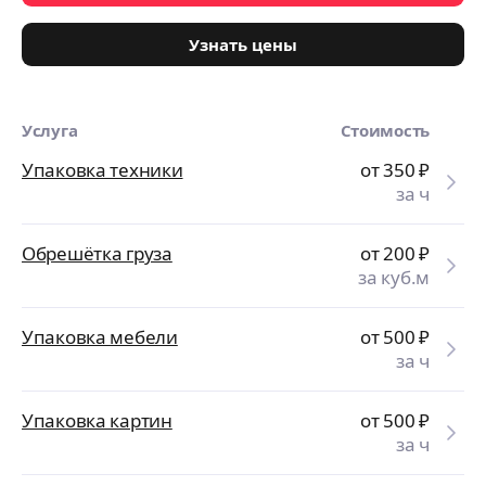
Узнать цены
Услуга
Стоимость
Упаковка техники
от 350
₽
за ч
Обрешётка груза
от 200
₽
за куб.м
Упаковка мебели
от 500
₽
за ч
Упаковка картин
от 500
₽
за ч