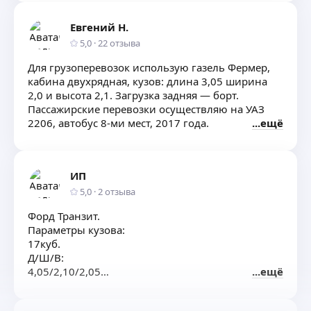
отношение к перевозимым грузам
в оговоренные с клиентом сроки.
Евгений Н.
5,0
·
22
отзыва
Для грузоперевозок использую газель Фермер,
кабина двухрядная, кузов: длина 3,05 ширина
2,0 и высота 2,1. Загрузка задняя — борт.
Пассажирские перевозки осуществляю на УАЗ
2206, автобус 8-ми мест, 2017 года.
ещё
ИП
5,0
·
2
отзыва
Форд Транзит.
Параметры кузова:
17куб.
Д/Ш/В:
4,05/2,10/2,05
ещё
Вместимость:
8 европаллет.