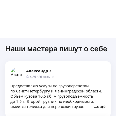
здоровья и дальнейшей успешной
деятельности в своём творческом труде!!!
Безусловно рекомендуем Мастера по сборе
мебели Надира Ибрагимова и сами
непременно, именно с ним, будем
сотрудничать при необходимости в
будущем.
Наши мастера пишут о себе
Александр Х.
4,85
·
26
отзывов
Предоставляю услуги по грузоперевозки
по Санкт-Петербургу и Ленинградской области.
Объём кузова 10.5 кб. м грузоподъёмность
до 1,5 т. Второй грузчик по необходимости,
имеется тележка для перевозки грузов
ещё
и техники. Услуги экспедирования. Бережное