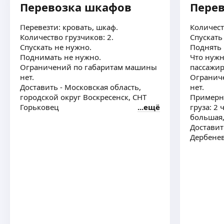
Перевозка шкафов
Пере
Георгий С.
Перевезти: кровать, шкаф.
Количест
Количество грузчиков: 2.
Спускать
4,85
·
26
отзывов
Спускать не нужно.
Поднять н
Ответственный перевозчик выходного дня
Поднимать не нужно.
Что нужн
на Лада Ларгус
Ограничений по габаритам машины
пассажир
Малогабаритные перевозки (180×120×100)
нет.
Огранич
до 500 кг
Доставить - Московская область,
нет.
Дальние поездки и перевозки по городу
ещё
городской округ Воскресенск, СНТ
Примерн
Помощь в погрузке/выгрузке, возможность
Горьковец
ещё
груза: 2
поехать вместе с грузом обсуждается отдельно,
большая,
за дополнительную плату
Доставит
Денис Ш.
Дербенев
5,0
·
15
отзывов
Ваш водитель-помощник на Ford Transit.
Переезды, шоппинг, поездки.
Помогу с переездом, доставкой покупок или
поездкой по делам. Аккуратно погружу, довезу,
помогу донести. В салоне чисто и безопасно.
ещё
Пунктуальный, адекватный, с пониманием.