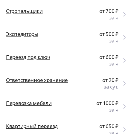
Стропальщики
от 700
₽
за ч
Экспедиторы
от 500
₽
за ч
Переезд под ключ
от 600
₽
за ч
Ответственное хранение
от 20
₽
за сут.
Перевозка мебели
от 1000
₽
за ч
Квартирный переезд
от 650
₽
за ч