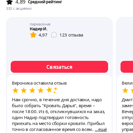
4,89
Cредний рейтинг
333
с акциями
перевозчик
Надир И.
4,97
123
отзыва
Связаться
Вероника оставила отзыв
Вели
Нам срочно, в течение дня доставки, надо
Дмит
было собрать "Кровать Дарья", время –
заме
после 18:00. Из 6, откликнувшихся на заказ,
Вече
один Надир подтвердил готовность
отпус
приехать на место сборки кровати. Прибыл
веро
точно в согласованное время со всем
ещё
упра