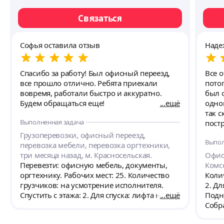
Связаться
Софья оставила отзыв
Наде
Спасибо за работу! Был офисный переезд,
Все 
все прошло отлично. Ребята приехали
потоп
вовремя, работали быстро и аккуратно.
был 
Будем обращаться еще!
ещё
одног
так сказать. Мы ос
Выполненная задача
пост
как г
Грузоперевозки, офисный переезд,
Выпол
самы
перевозка мебели, перевозка оргтехники,
буква
три месяца назад, м. Красносельская.
Офисн
ката
Перевезти: офисную мебель, документы,
Комс
оргтехнику. Рабочих мест: 25. Количество
Колич
грузчиков: на усмотрение исполнителя.
2. Дл
Спустить с этажа: 2. Для спуска: лифта нет.
ещё
Подня
Поднимать не нужно. Ограничений по
Собр
габаритам машины нет. Примерный объём
Забра