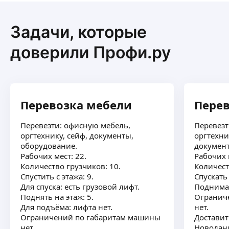
Артём А.
Задачи, которые
5,0
·
2
отзыва
доверили Профи.ру
Предлагаем услуги:
• квартирные переезды.
• демонтаж.
• сборка мебели.
• погрузочно-разгрузочные работы
ещё
Перевозка мебели
Перев
• вынос мусора.
• услуги разнорабочего.
Перевезти: офисную мебель,
Перевезт
Команда от 1 до 5 человек.
оргтехнику, сейф, документы,
оргтехни
Оперативно приступаем к работе.
Амин И.
оборудование.
документ
Рабочих мест: 22.
Рабочих м
Работаю в сфере, грузоперевозок более 8лет,
Количество грузчиков: 10.
Количест
квартирные переезды, дачные переезды,
Спустить с этажа: 9.
Спускать
такилажные работы, работаю как с грузчиками,
Для спуска: есть грузовой лифт.
Поднима
так и без погрузки, офисные переезды…
ещё
Поднять на этаж: 5.
Огранич
Для подъёма: лифта нет.
нет.
Ограничений по габаритам машины
Доставит
нет.
Новодани