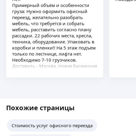
Иван З.
Примерный объём и особенности
1,0
·
1
отзыв
груза: Нужно оформить офисный
переезд, желательно разобрать
Крупная компания ООО
мебель, что требуется и собрать
Помощь в переезде (офисный, квартирный,
мебель, расставить согласно плану
склад, разборка и упаковка мебели)
рассадки. 22 рабочих места, кресла,
Стаж работы 6 лет
ещё
техника, оборудование. Упаковать в
коробки и пленки!! На 5 этаж подъем
только по лестнице, лифта нет.
Необходимо 7-10 грузчиков.
Доставить - Москва, Новая Басманная
улица, 12с2
ещё
Похожие страницы
Стоимость услуг офисного переезда