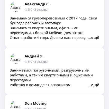
Александр С.
5,0
·
3
отзыва
Занемаемся грузоперевозками с 2017 года. Своя
бригада рабочих и автопарк.
Занемаемся квартирными, офисными
переездами. Сборкой мебели. Демонтаж.
Опыт в работе 4 года. Делаем ваш переезд от,
ещё
А до Я.
Андрей Я.
5,0
·
3
отзыва
Занимаемся погрузочными, разгрузочными
работами, а так же квартирными и офисными
переездами
Работаю в команде с напарником
ещё
Don Moving
5,0
·
1
отзыв