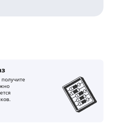
аз
и получите
ожно
ется
ков.