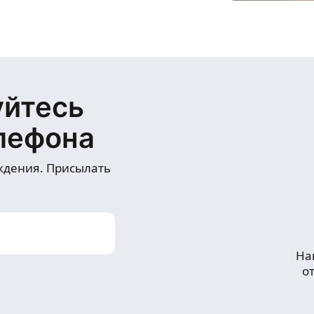
уйтесь
лефона
ждения. Присылать
На
о