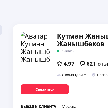
Кутман Жаны
Жанышбеков
Онлайн
4,97
621
отз
С командой
Паспо
Связаться
Выезд к клиенту
Москва