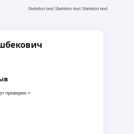
шбекович
ыв
рт проверен