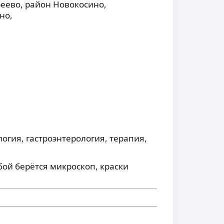
реево,
район Новокосино,
но,
гия, гастроэнтерология, терапия,
обой берётся микроскоп, краски