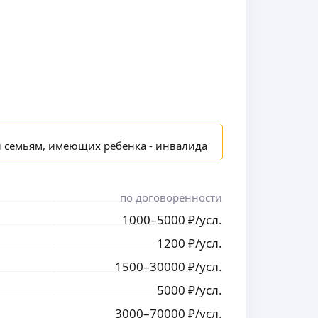
и семьям, имеющих ребенка - инвалида
по договорённости
1000
–5000
₽
/усл.
1200
₽
/усл.
1500
–30000
₽
/усл.
5000
₽
/усл.
3000
–70000
₽
/усл.