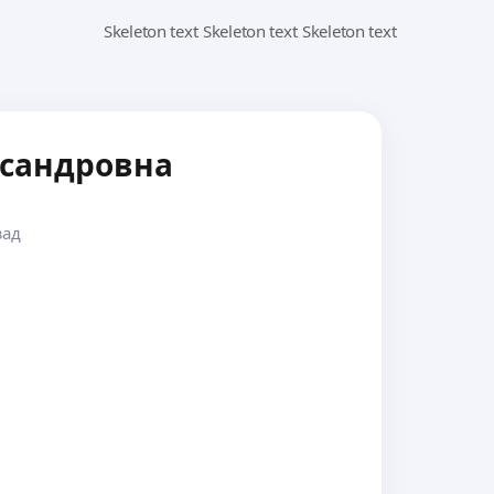
сандровна
зад
а