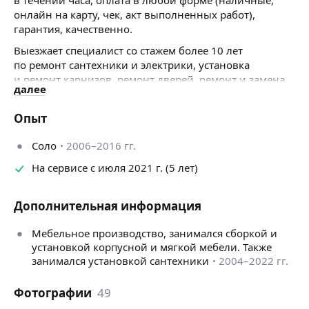
онлайн на карту, чек, акт выполненных работ),
гарантия, качественно.
Выезжает специалист со стажем более 10 лет
по ремонт сантехники и электрики, установка
и ремонт карнизов, ремонт дверей, ремонт и замена
далее
замков, установка стиральной машины
и посудомоечной машины, ремонт и установка
Опыт
корпусной и мягкой мебели, укладка ламината
и линолеума, диагностика и ремонт пластиковых
Соло
2006–2016 гг.
окон и дверей и многое другое.
На сервисе с июля 2021 г. (5 лет)
Дополнительная информация
Мебельное производство, занимался сборкой и
установкой корпусной и мягкой мебели. Также
занимался установкой сантехники
2004–2022 гг.
Фотографии
49