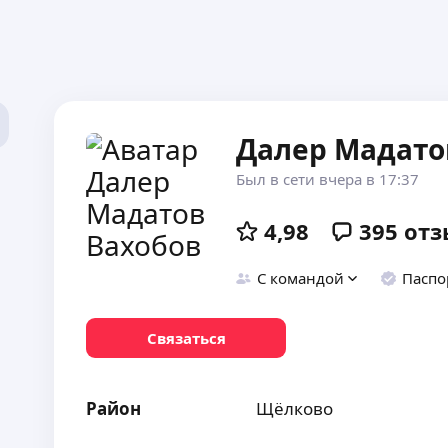
Далер Мадато
Был в сети вчера в 17:37
4,98
395
отз
С командой
Паспо
Связаться
Район
Щёлково