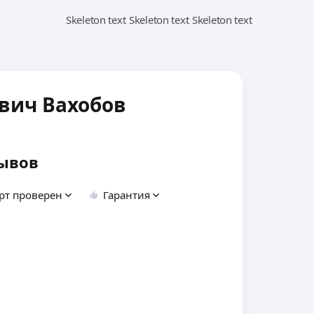
вич Вахобов
ывов
рт проверен
Гарантия