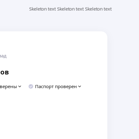
зад
вов
оверены
Паспорт проверен