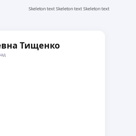
евна Тищенко
зад