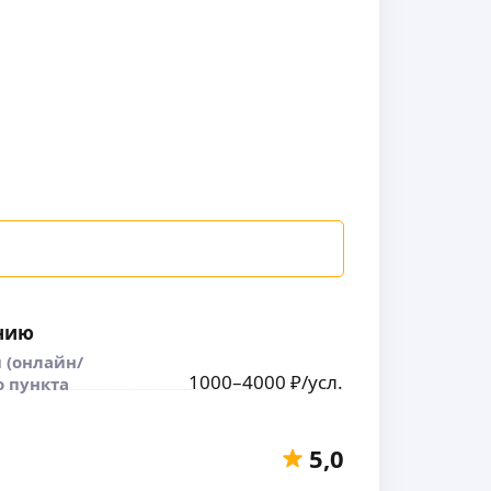
нию
 (онлайн/
1000
–4000
₽
/усл.
о пункта
5,0