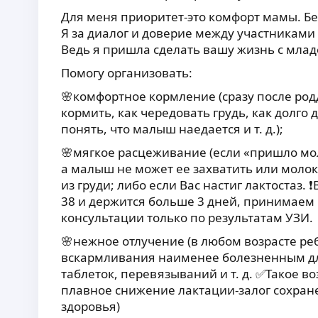
Для меня приоритет-это комфорт мамы. Б
Я за диалог и доверие между участниками
Ведь я пришла сделать вашу жизнь с мла
Помогу организовать
:
🌸комфортное кормление (сразу после род
кормить, как чередовать грудь, как долго
понять, что малыш наедается и т. д.);
🌸мягкое расцеживание (если «пришло мол
а малыш не может ее захватить или молок
из груди; либо если Вас настиг лактостаз.
38 и держится больше 3 дней, принимаем
консультации только по результатам УЗИ.
🌸нежное отлучение (в любом возрасте ре
вскармливания наименее болезненным дл
таблеток, перевязываний и т. д. ✅Такое во
плавное снижение лактации-залог сохран
здоровья)