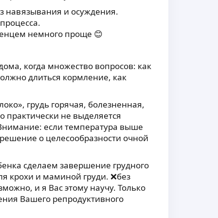
ез навязывания и осуждения.
 процесса.
денцем немного проще 😊
дома, когда множество вопросов: как
 должно длиться кормление, как
око», грудь горячая, болезненная,
о практически не выделяется
 ❗️Внимание: если температура выше
 решение о целесообразности очной
бенка сделаем завершение грудного
я крохи и маминой груди. ❌без
зможно, и я Вас этому научу. Только
ения Вашего репродуктивного