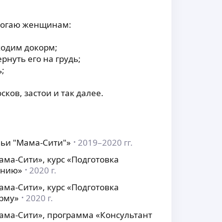
омогаю женщинам:
ходим докорм;
рнуть его на грудь;
;
сков, застои и так далее.
ьи "Мама-Сити"»
2019–2020 гг.
ма-Сити», курс «Подготовка
анию»
2020 г.
ма-Сити», курс «Подготовка
орму»
2020 г.
ама-Сити», программа «Консультант