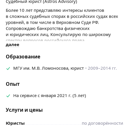
Судебный юрист (Astros Advisory)
Более 10 лет представляю интересы клиентов
в сложных судебных спорах в российских судах всех
уровней, в том числе в Верховном Суде PФ.
Сопровождаю банкротства физических
и юридических лиц. Консультирую по широкому
спектру вопросов российского права.
далее
Окончил Юридический факультет МГУ
им. Ломоносова. Свободно владею английским
Образование
языком. Значительный опыт работы в ведущих
юридических фирмах и международных компаниях
МГУ им. М.В. Ломоносова, юрист
2009–2014 гг.
(BGP Litigation, Orchards, FIMBank plc). Обеспечивал
юридическую поддержку судебных процессов в более
Опыт
чем 20 регионах РФ и за рубежом.
Специализируюсь в таких областях как банкротство,
На сервисе с января 2021 г. (5 лет)
корпоративное и договорное право, недвижимость
и строительство, антимонопольное регулирование,
Услуги и цены
трудовое право, интеллектуальная собственность.
Автор ряда статей в ведущих научно-практических
Юристы
по договорённости
журналах по вопросам банкротства, договорного