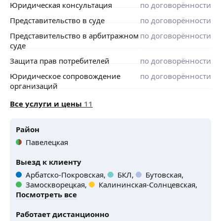
Юридическая консультация
по договорённости
и корпоративного права.
Представительство в суде
по договорённости
Представительство в арбитражном
по договорённости
суде
Защита прав потребителей
по договорённости
Юридическое сопровождение
по договорённости
организаций
Все услуги и цены
11
Район
Павелецкая
Выезд к клиенту
Арбатско-Покровская,
БКЛ,
Бутовская,
Замоскворецкая,
Калининская-Солнцевская,
Посмотреть все
Работает дистанционно