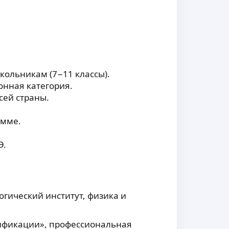
кольникам (7−11 классы).
онная категория.
сей страны.
амме.
Э.
гический институт, физика и
ификации», профессиональная