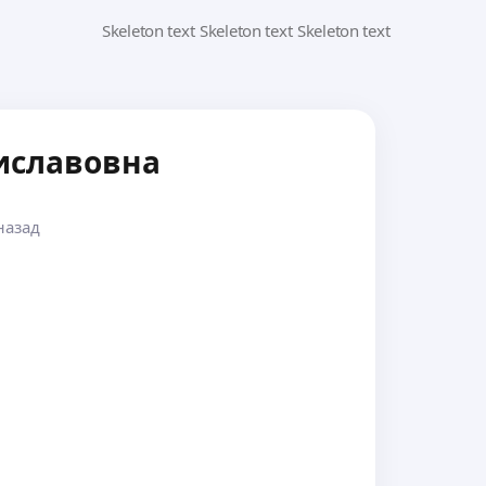
иславовна
назад
а