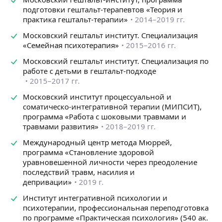
способности и нашу внешность будет напрямую
подготовки гештальт-терапевтов «Теория и
влиять на то, как мы оцениваем себя. Из семьи
практика гештальт-терапии»
2014–2019 гг.
мы заимствуем модели отношения
с противоположным полом, обращения с деньгами
Московский гештальт институт. Специализация
и многое другое.
«Семейная психотерапия»
2015–2016 гг.
Модели могут быть деструктивными, приносить боль
Московский гештальт институт. Специализация по
и разочарование, но попытки сделать по-другому
работе с детьми в гештальт-подходе
всегда проваливаются.
2015–2017 гг.
Я помогу вам понять какие послания вы получили
Московский институт процессуальной и
из семьи, перестать воспроизводить негативные
соматическо-интегративной терапии (МИПСИТ),
шаблоны.
программа «Работа с шоковыми травмами и
Избавиться от чувства вины, гнева и обиды
травмами развития»
2018–2019 гг.
на родителей, а также от внутреннего диалога с ними.
Перестать предпринимать безуспешные попытки
Международный центр метода Мюррей,
стать в их глазах хорошим и заслужить их любовь.
программа «Становление здоровой
У вас появится возможность жить свою жизнь.
уравновешенной личности через преодоление
последствий травм, насилия и
Если вы сами родитель, я помогу вам понять, как
депривации»
2019 г.
выстраивать отношения с ребенком, как разрешить
проблемы, если они уже существуют, как избавиться
Институт интегративной психологии и
психотерапии, профессиональная переподготовка
от чувства вины и как сделать так, чтобы отношения
по программе «Практическая психология» (540 ак.
с детьми приносили больше удовлетворения