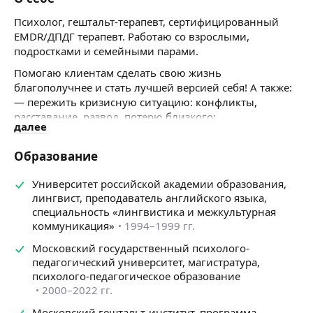
Психолог, гештальт-терапевт, сертифицированный
EMDR/ДПДГ терапевт. Работаю со взрослыми,
подростками и семейными парами.
Помогаю клиентам сделать свою жизнь
благополучнее и стать лучшей версией себя! А также:
— пережить кризисную ситуацию: конфликты,
расставание, развод, потерю близкого;
далее
— полюбить себя, своё тело, перестать себя ругать
и сомневаться в себе;
Образование
— научиться справляться с тревогой, обидой,
злостью, стыдом;
Университет российской академии образования,
— перестать наступать «на те же грабли». Изменить
лингвист, преподаватель английского языка,
или выйти из деструктивных отношений;
специальность «лингвистика и межкультурная
— разобраться с обидами на родителей.
коммуникация»
1994–1999 гг.
Подробнее о том, с чем я работаю.
Московский государственный психолого-
педагогический университет, магистратура,
1) ДЕТСКО-РОДИТЕЛЬСКИЕ ОТНОШЕНИЯ
психолого-педагогическое образование
Все мы родом из детства и то, как обращались
2000–2022 гг.
с ребенком родители, как они оценивали наши
Московский гештальт-институт, программа