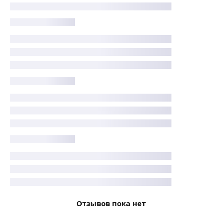
о себе, чтобы зарабатывать достойные деньги, чтобы
найти и построить здоровые отношения с достойным
партнером.
Я помогу вам приобрести чувство уверенности в себе,
относиться к себе бережно и с пониманием. Перестать
себя ругать и укорять. Буду помогать вам полюбить
себя и своё тело.
Также помогу разобраться с вопросами: Кто я? В чём
смысл моей жизни?
Я работаю очно в кабинете в 7 мин. ходьбы от м.
Киевская и онлайн.
Провожу индивидуальные консультации, а также
работаю с семьями и с парами.
Отзывов пока нет