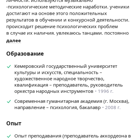
-психологические методические наработки. ученики
достигают на основе этого положительных
результатов в обучении и конкурсной деятельности.
происходит решение психологических проблем
в случае их наличия. увлекаюсь танцами. постоянно
сама повышаю квалификацию участвую в конкурсах
далее
результативно. записываюсь на тв .в том числе на 1
канале
Образование
Кемеровский государственный университет
культуры и искусств, специальность –
художественное народное творчество,
квалификация – преподаватель, руководитель
оркестра народных инструментов
1996 г.
Современная гуманитарная академия (г. Москва),
направление – психология, бакалавр
2008 г.
Опыт
Опыт преподавания (преподаватель аккордеона в