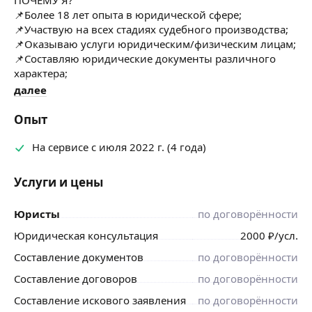
📌Более 18 лет опыта в юридической сфере;
📌Участвую на всех стадиях судебного производства;
📌Оказываю услуги юридическим/физическим лицам;
📌Составляю юридические документы различного
характера;
📌Сопровождение онлайн-школ, включая аудит,
далее
составление пакета документов для сайта (оферта,
политика обработки персональных данных,
Опыт
пользовательские соглашение и т. п.);
📌Специализируюсь в области гражданского
На сервисе с июля 2022 г. (4 года)
законодательства (корпоративные, семейные споры,
взыскание ущерба и т. п.);
Услуги и цены
📌Представляю интересы в суде на всех стадиях
судебного производства.
Юристы
по договорённости
И ПОМНИТЕ, БЕЗВЫХОДНЫХ СИТУАЦИЙ НЕ БЫВАЕТ!
Юридическая консультация
2000
₽
/усл.
Составление документов
по договорённости
Составление договоров
по договорённости
Составление искового заявления
по договорённости