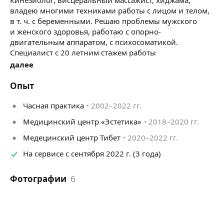
владею многими техниками работы с лицом и телом,
в т. ч. с беременными. Решаю проблемы мужского
и женского здоровья, работаю с опорно-
двигательным аппаратом, с психосоматикой.
Специалист с 20 летним стажем работы
с психологическим и медицинским образованием.
далее
Периодически прохожу доп. курсы.
Приятная, общительная, комуникабельная.
Опыт
Работаю с душой.
Всем добра.
Часная практика
2002–2022 гг.
Медицинский центр «Эстетика»
2018–2020 гг.
Медецинский центр Тибет
2020–2022 гг.
На сервисе с сентября 2022 г. (3 года)
Фотографии
6